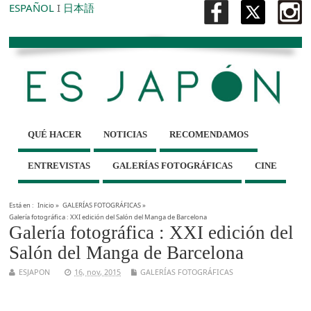
ESPAÑOL
I
日本語
QUÉ HACER
NOTICIAS
RECOMENDAMOS
ENTREVISTAS
GALERÍAS FOTOGRÁFICAS
CINE
Está en :
Inicio
»
GALERÍAS FOTOGRÁFICAS
»
Galería fotográfica : XXI edición del Salón del Manga de Barcelona
Galería fotográfica : XXI edición del
Salón del Manga de Barcelona
ESJAPON
16, nov, 2015
GALERÍAS FOTOGRÁFICAS