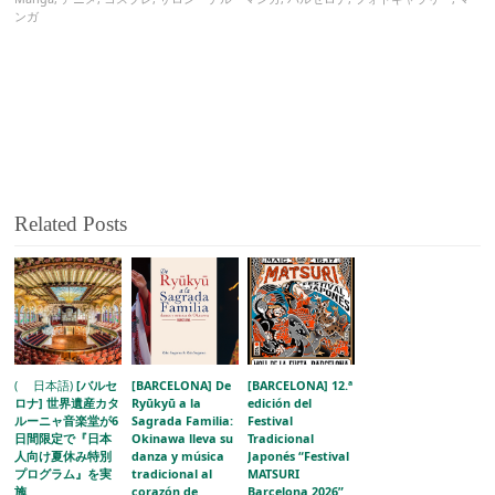
ンガ
Related Posts
( 日本語)
[バルセ
[BARCELONA] De
[BARCELONA] 12.ª
ロナ] 世界遺産カタ
Ryūkyū a la
edición del
ルーニャ音楽堂が6
Sagrada Familia:
Festival
日間限定で『日本
Okinawa lleva su
Tradicional
人向け夏休み特別
danza y música
Japonés “Festival
プログラム』を実
tradicional al
MATSURI
施
corazón de
Barcelona 2026”