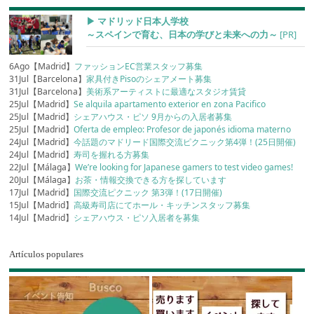
▶︎ マドリッド日本人学校
～スペインで育む、日本の学びと未来への力～
[PR]
6Ago【Madrid】
ファッションEC営業スタッフ募集
31Jul【Barcelona】
家具付きPisoのシェアメート募集
31Jul【Barcelona】
美術系アーティストに最適なスタジオ賃貸
25Jul【Madrid】
Se alquila apartamento exterior en zona Pacifico
25Jul【Madrid】
シェアハウス・ピソ 9月からの入居者募集
25Jul【Madrid】
Oferta de empleo: Profesor de japonés idioma materno
24Jul【Madrid】
今話題のマドリード国際交流ピクニック第4弾！(25日開催)
24Jul【Madrid】
寿司を握れる方募集
22Jul【Málaga】
We’re looking for Japanese gamers to test video games!
20Jul【Málaga】
お茶・情報交換できる方を探しています
17Jul【Madrid】
国際交流ピクニック 第3弾！(17日開催)
15Jul【Madrid】
高級寿司店にてホール・キッチンスタッフ募集
14Jul【Madrid】
シェアハウス・ピソ入居者を募集
Artículos populares