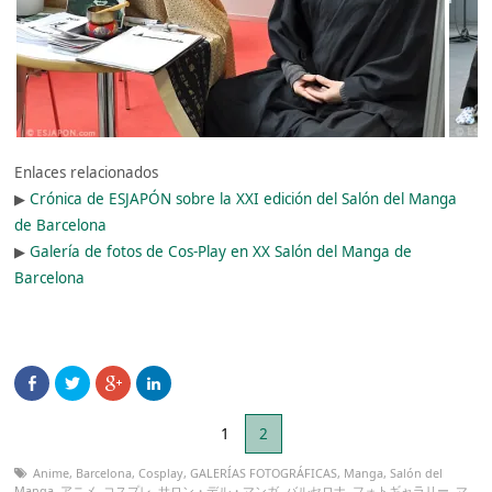
Enlaces relacionados
▶︎
Crónica de ESJAPÓN sobre la XXI edición del Salón del Manga
de Barcelona
▶︎
Galería de fotos de Cos-Play en XX Salón del Manga de
Barcelona
1
2
Anime
,
Barcelona
,
Cosplay
,
GALERÍAS FOTOGRÁFICAS
,
Manga
,
Salón del
Manga
,
アニメ
,
コスプレ
,
サロン・デル・マンガ
,
バルセロナ
,
フォトギャラリー
,
マ