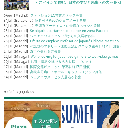
～スペインで育む、日本の学びと未来への力～
[PR]
6Ago【Madrid】
ファッションEC営業スタッフ募集
31Jul【Barcelona】
家具付きPisoのシェアメート募集
31Jul【Barcelona】
美術系アーティストに最適なスタジオ賃貸
25Jul【Madrid】
Se alquila apartamento exterior en zona Pacifico
25Jul【Madrid】
シェアハウス・ピソ 9月からの入居者募集
25Jul【Madrid】
Oferta de empleo: Profesor de japonés idioma materno
24Jul【Madrid】
今話題のマドリード国際交流ピクニック第4弾！(25日開催)
24Jul【Madrid】
寿司を握れる方募集
22Jul【Málaga】
We’re looking for Japanese gamers to test video games!
20Jul【Málaga】
お茶・情報交換できる方を探しています
17Jul【Madrid】
国際交流ピクニック 第3弾！(17日開催)
15Jul【Madrid】
高級寿司店にてホール・キッチンスタッフ募集
14Jul【Madrid】
シェアハウス・ピソ入居者を募集
Artículos populares