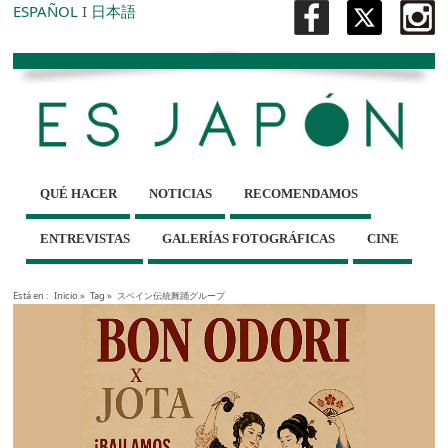
ESPAÑOL
I
日本語
QUÉ HACER
NOTICIAS
RECOMENDAMOS
ENTREVISTAS
GALERÍAS FOTOGRÁFICAS
CINE
Está en :
Inicio
»
Tag »
スペイン伝統舞踊グループ