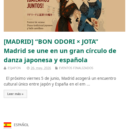
[MADRID] “BON ODORI × JOTA”
Madrid se une en un gran círculo de
danza japonesa y española
ESJAPON
26, may, 2026
EVENTOS FINALIZADOS
El próximo viernes 5 de junio, Madrid acogerá un encuentro
cultural único entre Japón y España en el em ...
Leer más »
ESPAÑOL