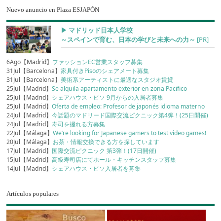
Nuevo anuncio en Plaza ESJAPÓN
▶︎ マドリッド日本人学校
～スペインで育む、日本の学びと未来への力～
[PR]
6Ago【Madrid】
ファッションEC営業スタッフ募集
31Jul【Barcelona】
家具付きPisoのシェアメート募集
31Jul【Barcelona】
美術系アーティストに最適なスタジオ賃貸
25Jul【Madrid】
Se alquila apartamento exterior en zona Pacifico
25Jul【Madrid】
シェアハウス・ピソ 9月からの入居者募集
25Jul【Madrid】
Oferta de empleo: Profesor de japonés idioma materno
24Jul【Madrid】
今話題のマドリード国際交流ピクニック第4弾！(25日開催)
24Jul【Madrid】
寿司を握れる方募集
22Jul【Málaga】
We’re looking for Japanese gamers to test video games!
20Jul【Málaga】
お茶・情報交換できる方を探しています
17Jul【Madrid】
国際交流ピクニック 第3弾！(17日開催)
15Jul【Madrid】
高級寿司店にてホール・キッチンスタッフ募集
14Jul【Madrid】
シェアハウス・ピソ入居者を募集
Artículos populares