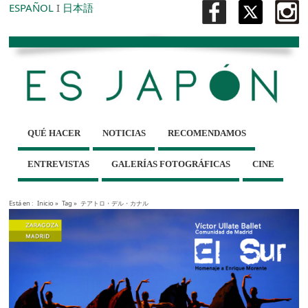
ESPAÑOL
I
日本語
QUÉ HACER
NOTICIAS
RECOMENDAMOS
ENTREVISTAS
GALERÍAS FOTOGRÁFICAS
CINE
Está en :
Inicio
»
Tag »
テアトロ・デル・カナル