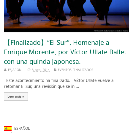
【Finalizado】“El Sur”, Homenaje a
Enrique Morente, por Víctor Ullate Ballet
con una guinda japonesa.
ESJAPON
8, sep, 2014
EVENTOS FINALIZADOS
Este acontecimiento ha finalizado. Víctor Ullate vuelve a
retomar El Sur, una revisión que se in ...
Leer más »
ESPAÑOL