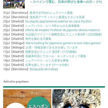
～スペインで育む、日本の学びと未来への力～
[PR]
31Jul【Barcelona】
家具付きPisoのシェアメート募集
31Jul【Barcelona】
美術系アーティストに最適なスタジオ賃貸
25Jul【Madrid】
Se alquila apartamento exterior en zona Pacifico
25Jul【Madrid】
シェアハウス・ピソ 9月からの入居者募集
25Jul【Madrid】
Oferta de empleo: Profesor de japonés idioma materno
24Jul【Madrid】
今話題のマドリード国際交流ピクニック第4弾！(25日開催)
24Jul【Madrid】
寿司を握れる方募集
22Jul【Málaga】
We’re looking for Japanese gamers to test video games!
20Jul【Málaga】
お茶・情報交換できる方を探しています
17Jul【Madrid】
国際交流ピクニック 第3弾！(17日開催)
15Jul【Madrid】
高級寿司店にてホール・キッチンスタッフ募集
14Jul【Madrid】
シェアハウス・ピソ入居者を募集
12Jul【Madrid】
仕事を探しています (データ分析)
10Jul【Barcelona】
Búsqueda de trabajo
Artículos populares