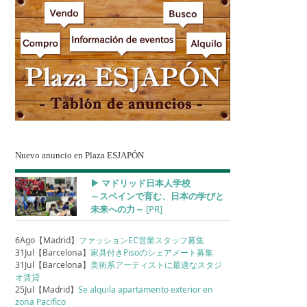
Nuevo anuncio en Plaza ESJAPÓN
▶︎ マドリッド日本人学校
～スペインで育む、日本の学びと
未来への力～
[PR]
6Ago【Madrid】
ファッションEC営業スタッフ募集
31Jul【Barcelona】
家具付きPisoのシェアメート募集
31Jul【Barcelona】
美術系アーティストに最適なスタジ
オ賃貸
25Jul【Madrid】
Se alquila apartamento exterior en
zona Pacifico