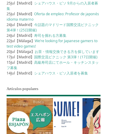
25Jul【Madrid】
シェアハウス・ピソ 9月からの入居者募
集
25Jul【Madrid】
Oferta de empleo: Profesor de japonés
idioma materno
24Jul【Madrid】
今話題のマドリード国際交流ピクニック
第4弾！(25日開催)
24Jul【Madrid】
寿司を握れる方募集
22Jul【Málaga】
We’re looking for Japanese gamers to
test video games!
20Jul【Málaga】
お茶・情報交換できる方を探しています
17Jul【Madrid】
国際交流ピクニック 第3弾！(17日開催)
15Jul【Madrid】
高級寿司店にてホール・キッチンスタッ
フ募集
14Jul【Madrid】
シェアハウス・ピソ入居者を募集
Artículos populares