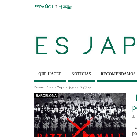
ESPAÑOL
I
日本語
QUÉ HACER
NOTICIAS
RECOMENDAMOS
Está en :
Inicio
»
Tag »
バトル・ロワイアル
【
p
Es
po