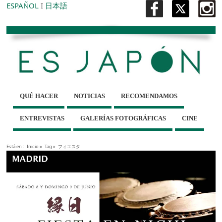
ESPAÑOL
I
日本語
QUÉ HACER
NOTICIAS
RECOMENDAMOS
ENTREVISTAS
GALERÍAS FOTOGRÁFICAS
CINE
Está en :
Inicio
»
Tag »
フィエスタ