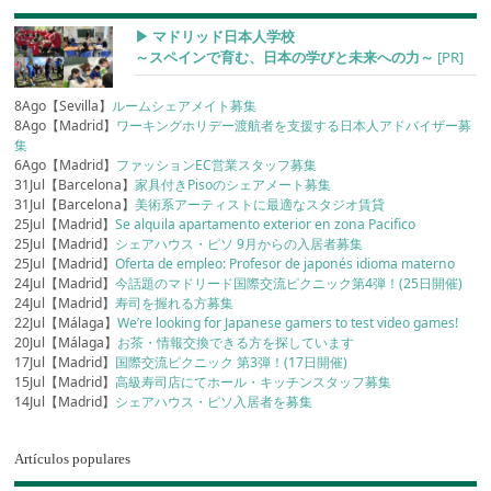
▶︎ マドリッド日本人学校
～スペインで育む、日本の学びと未来への力～
[PR]
8Ago【Sevilla】
ルームシェアメイト募集
8Ago【Madrid】
ワーキングホリデー渡航者を支援する日本人アドバイザー募
集
6Ago【Madrid】
ファッションEC営業スタッフ募集
31Jul【Barcelona】
家具付きPisoのシェアメート募集
31Jul【Barcelona】
美術系アーティストに最適なスタジオ賃貸
25Jul【Madrid】
Se alquila apartamento exterior en zona Pacifico
25Jul【Madrid】
シェアハウス・ピソ 9月からの入居者募集
25Jul【Madrid】
Oferta de empleo: Profesor de japonés idioma materno
24Jul【Madrid】
今話題のマドリード国際交流ピクニック第4弾！(25日開催)
24Jul【Madrid】
寿司を握れる方募集
22Jul【Málaga】
We’re looking for Japanese gamers to test video games!
20Jul【Málaga】
お茶・情報交換できる方を探しています
17Jul【Madrid】
国際交流ピクニック 第3弾！(17日開催)
15Jul【Madrid】
高級寿司店にてホール・キッチンスタッフ募集
14Jul【Madrid】
シェアハウス・ピソ入居者を募集
Artículos populares