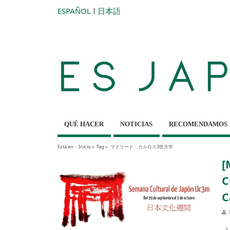
ESPAÑOL
I
日本語
QUÉ HACER
NOTICIAS
RECOMENDAMOS
Está en :
Inicio
»
Tag »
マドリード・カルロス3世大学
[
C
C