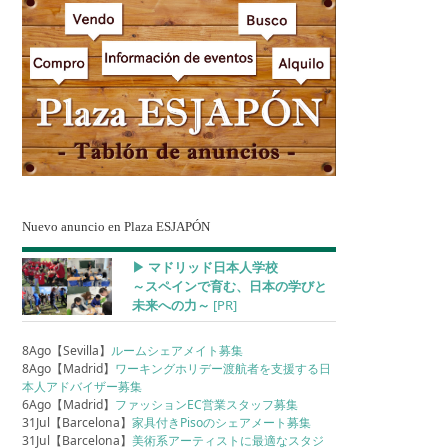
Nuevo anuncio en Plaza ESJAPÓN
▶︎ マドリッド日本人学校
～スペインで育む、日本の学びと
未来への力～
[PR]
8Ago【Sevilla】
ルームシェアメイト募集
8Ago【Madrid】
ワーキングホリデー渡航者を支援する日
本人アドバイザー募集
6Ago【Madrid】
ファッションEC営業スタッフ募集
31Jul【Barcelona】
家具付きPisoのシェアメート募集
31Jul【Barcelona】
美術系アーティストに最適なスタジ