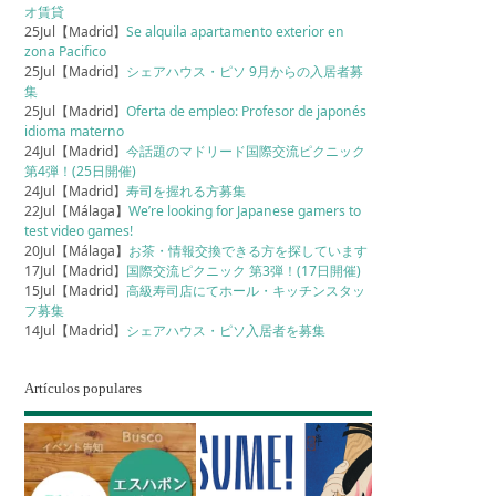
オ賃貸
25Jul【Madrid】
Se alquila apartamento exterior en
zona Pacifico
25Jul【Madrid】
シェアハウス・ピソ 9月からの入居者募
集
25Jul【Madrid】
Oferta de empleo: Profesor de japonés
idioma materno
24Jul【Madrid】
今話題のマドリード国際交流ピクニック
第4弾！(25日開催)
24Jul【Madrid】
寿司を握れる方募集
22Jul【Málaga】
We’re looking for Japanese gamers to
test video games!
20Jul【Málaga】
お茶・情報交換できる方を探しています
17Jul【Madrid】
国際交流ピクニック 第3弾！(17日開催)
15Jul【Madrid】
高級寿司店にてホール・キッチンスタッ
フ募集
14Jul【Madrid】
シェアハウス・ピソ入居者を募集
Artículos populares