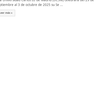
 Universidad Carlos III de Madrid (UC3M) celebrará del 29 de
ptiembre al 3 de octubre de 2025 su Se ...
Leer más »