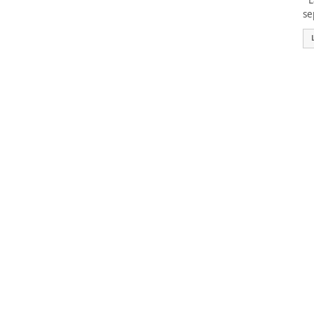
La
se