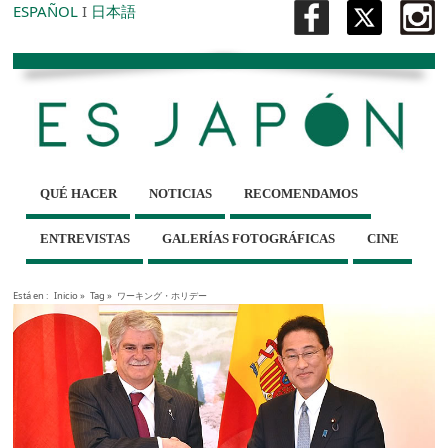
ESPAÑOL
I
日本語
QUÉ HACER
NOTICIAS
RECOMENDAMOS
ENTREVISTAS
GALERÍAS FOTOGRÁFICAS
CINE
Está en :
Inicio
»
Tag »
ワーキング・ホリデー