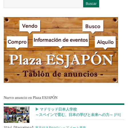
Nuevo anuncio en Plaza ESJAPÓN
▶︎ マドリッド日本人学校
～スペインで育む、日本の学びと未来への力～
[PR]
31Jul【Barcelona】
家具付きPisoのシェアメート募集