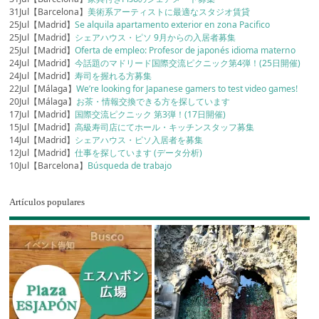
31Jul【Barcelona】
美術系アーティストに最適なスタジオ賃貸
25Jul【Madrid】
Se alquila apartamento exterior en zona Pacifico
25Jul【Madrid】
シェアハウス・ピソ 9月からの入居者募集
25Jul【Madrid】
Oferta de empleo: Profesor de japonés idioma materno
24Jul【Madrid】
今話題のマドリード国際交流ピクニック第4弾！(25日開催)
24Jul【Madrid】
寿司を握れる方募集
22Jul【Málaga】
We’re looking for Japanese gamers to test video games!
20Jul【Málaga】
お茶・情報交換できる方を探しています
17Jul【Madrid】
国際交流ピクニック 第3弾！(17日開催)
15Jul【Madrid】
高級寿司店にてホール・キッチンスタッフ募集
14Jul【Madrid】
シェアハウス・ピソ入居者を募集
12Jul【Madrid】
仕事を探しています (データ分析)
10Jul【Barcelona】
Búsqueda de trabajo
Artículos populares