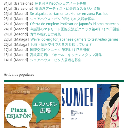
31Jul【Barcelona】
家具付きPisoのシェアメート募集
31Jul【Barcelona】
美術系アーティストに最適なスタジオ賃貸
25Jul【Madrid】
Se alquila apartamento exterior en zona Pacifico
25Jul【Madrid】
シェアハウス・ピソ 9月からの入居者募集
25Jul【Madrid】
Oferta de empleo: Profesor de japonés idioma materno
24Jul【Madrid】
今話題のマドリード国際交流ピクニック第4弾！(25日開催)
24Jul【Madrid】
寿司を握れる方募集
22Jul【Málaga】
We’re looking for Japanese gamers to test video games!
20Jul【Málaga】
お茶・情報交換できる方を探しています
17Jul【Madrid】
国際交流ピクニック 第3弾！(17日開催)
15Jul【Madrid】
高級寿司店にてホール・キッチンスタッフ募集
14Jul【Madrid】
シェアハウス・ピソ入居者を募集
Artículos populares