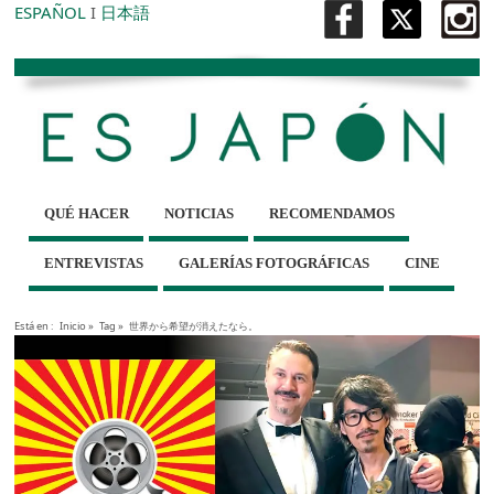
ESPAÑOL
I
日本語
QUÉ HACER
NOTICIAS
RECOMENDAMOS
ENTREVISTAS
GALERÍAS FOTOGRÁFICAS
CINE
Está en :
Inicio
»
Tag »
世界から希望が消えたなら。