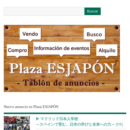
Nuevo anuncio en Plaza ESJAPÓN
▶︎ マドリッド日本人学校
～スペインで育む、日本の学びと未来への力～
[PR]