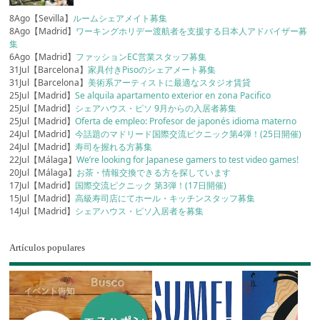
8Ago【Sevilla】
ルームシェアメイト募集
8Ago【Madrid】
ワーキングホリデー渡航者を支援する日本人アドバイザー募
集
6Ago【Madrid】
ファッションEC営業スタッフ募集
31Jul【Barcelona】
家具付きPisoのシェアメート募集
31Jul【Barcelona】
美術系アーティストに最適なスタジオ賃貸
25Jul【Madrid】
Se alquila apartamento exterior en zona Pacifico
25Jul【Madrid】
シェアハウス・ピソ 9月からの入居者募集
25Jul【Madrid】
Oferta de empleo: Profesor de japonés idioma materno
24Jul【Madrid】
今話題のマドリード国際交流ピクニック第4弾！(25日開催)
24Jul【Madrid】
寿司を握れる方募集
22Jul【Málaga】
We’re looking for Japanese gamers to test video games!
20Jul【Málaga】
お茶・情報交換できる方を探しています
17Jul【Madrid】
国際交流ピクニック 第3弾！(17日開催)
15Jul【Madrid】
高級寿司店にてホール・キッチンスタッフ募集
14Jul【Madrid】
シェアハウス・ピソ入居者を募集
Artículos populares