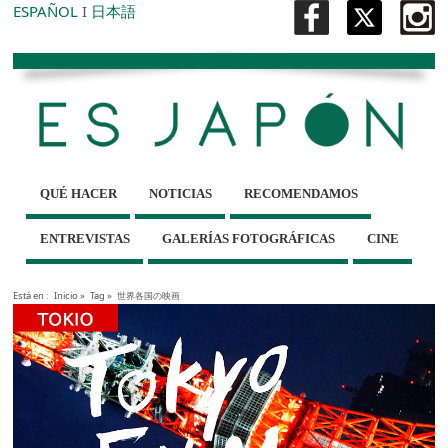
ESPAÑOL
I
日本語
QUÉ HACER
NOTICIAS
RECOMENDAMOS
ENTREVISTAS
GALERÍAS FOTOGRÁFICAS
CINE
Está en :
Inicio
»
Tag »
世界各国の映画