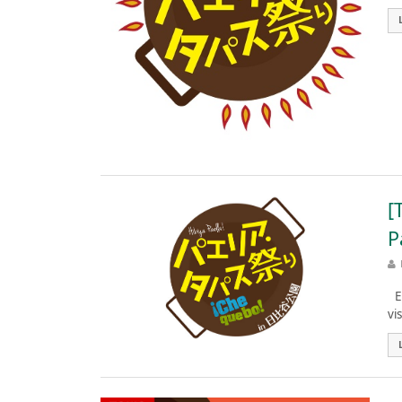
[
P
El
vi