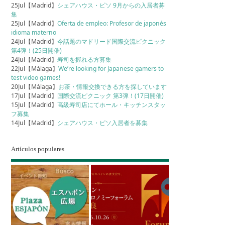
25Jul【Madrid】
シェアハウス・ピソ 9月からの入居者募
集
25Jul【Madrid】
Oferta de empleo: Profesor de japonés
idioma materno
24Jul【Madrid】
今話題のマドリード国際交流ピクニック
第4弾！(25日開催)
24Jul【Madrid】
寿司を握れる方募集
22Jul【Málaga】
We’re looking for Japanese gamers to
test video games!
20Jul【Málaga】
お茶・情報交換できる方を探しています
17Jul【Madrid】
国際交流ピクニック 第3弾！(17日開催)
15Jul【Madrid】
高級寿司店にてホール・キッチンスタッ
フ募集
14Jul【Madrid】
シェアハウス・ピソ入居者を募集
Artículos populares