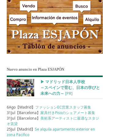
Nuevo anuncio en Plaza ESJAPÓN
▶︎ マドリッド日本人学校
～スペインで育む、日本の学びと
未来への力～
[PR]
6Ago【Madrid】
ファッションEC営業スタッフ募集
31Jul【Barcelona】
家具付きPisoのシェアメート募集
31Jul【Barcelona】
美術系アーティストに最適なスタジ
オ賃貸
25Jul【Madrid】
Se alquila apartamento exterior en
zona Pacifico