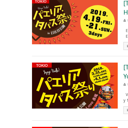
[
H
Es
En
[
Y
Vu
y 