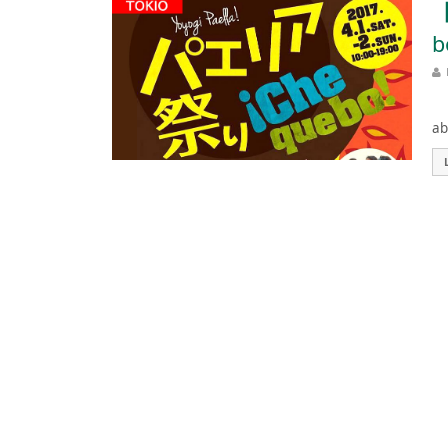
【
b
Es
ab