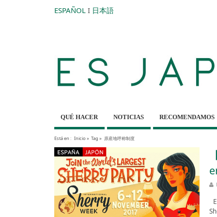
ESPAÑOL
I
日本語
QUÉ HACER
NOTICIAS
RECOMENDAMOS
Está en :
Inicio
»
Tag »
原産地呼称制度
【
e
Es
Sh