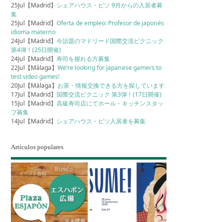
25Jul【Madrid】
シェアハウス・ピソ 9月からの入居者募
集
25Jul【Madrid】
Oferta de empleo: Profesor de japonés
idioma materno
24Jul【Madrid】
今話題のマドリード国際交流ピクニック
第4弾！(25日開催)
24Jul【Madrid】
寿司を握れる方募集
22Jul【Málaga】
We’re looking for Japanese gamers to
test video games!
20Jul【Málaga】
お茶・情報交換できる方を探しています
17Jul【Madrid】
国際交流ピクニック 第3弾！(17日開催)
15Jul【Madrid】
高級寿司店にてホール・キッチンスタッ
フ募集
14Jul【Madrid】
シェアハウス・ピソ入居者を募集
Artículos populares