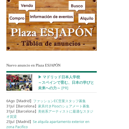
Nuevo anuncio en Plaza ESJAPÓN
▶︎ マドリッド日本人学校
～スペインで育む、日本の学びと
未来への力～
[PR]
6Ago【Madrid】
ファッションEC営業スタッフ募集
31Jul【Barcelona】
家具付きPisoのシェアメート募集
31Jul【Barcelona】
美術系アーティストに最適なスタジ
オ賃貸
25Jul【Madrid】
Se alquila apartamento exterior en
zona Pacifico