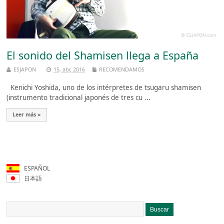
El sonido del Shamisen llega a España
ESJAPON
15, abr, 2016
RECOMENDAMOS
Kenichi Yoshida, uno de los intérpretes de tsugaru shamisen
(instrumento tradicional japonés de tres cu ...
Leer más »
ESPAÑOL
日本語