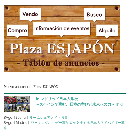
Nuevo anuncio en Plaza ESJAPÓN
▶︎ マドリッド日本人学校
～スペインで育む、日本の学びと未来への力～
[PR]
8Ago【Sevilla】
ルームシェアメイト募集
8Ago【Madrid】
ワーキングホリデー渡航者を支援する日本人アドバイザー募
集