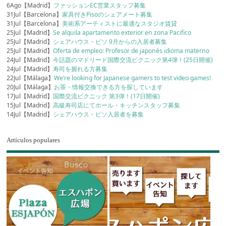
6Ago【Madrid】
ファッションEC営業スタッフ募集
31Jul【Barcelona】
家具付きPisoのシェアメート募集
31Jul【Barcelona】
美術系アーティストに最適なスタジオ賃貸
25Jul【Madrid】
Se alquila apartamento exterior en zona Pacifico
25Jul【Madrid】
シェアハウス・ピソ 9月からの入居者募集
25Jul【Madrid】
Oferta de empleo: Profesor de japonés idioma materno
24Jul【Madrid】
今話題のマドリード国際交流ピクニック第4弾！(25日開催)
24Jul【Madrid】
寿司を握れる方募集
22Jul【Málaga】
We’re looking for Japanese gamers to test video games!
20Jul【Málaga】
お茶・情報交換できる方を探しています
17Jul【Madrid】
国際交流ピクニック 第3弾！(17日開催)
15Jul【Madrid】
高級寿司店にてホール・キッチンスタッフ募集
14Jul【Madrid】
シェアハウス・ピソ入居者を募集
Artículos populares