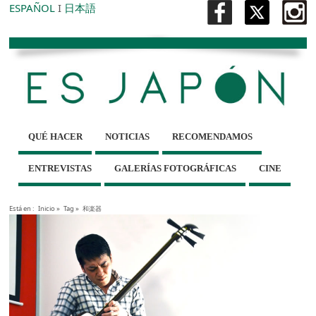
ESPAÑOL
I
日本語
QUÉ HACER
NOTICIAS
RECOMENDAMOS
ENTREVISTAS
GALERÍAS FOTOGRÁFICAS
CINE
Está en :
Inicio
»
Tag »
和楽器