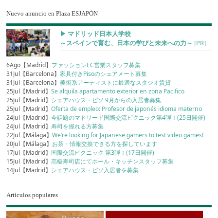
Nuevo anuncio en Plaza ESJAPÓN
▶︎ マドリッド日本人学校
～スペインで育む、日本の学びと未来への力～
[PR]
6Ago【Madrid】
ファッションEC営業スタッフ募集
31Jul【Barcelona】
家具付きPisoのシェアメート募集
31Jul【Barcelona】
美術系アーティストに最適なスタジオ賃貸
25Jul【Madrid】
Se alquila apartamento exterior en zona Pacifico
25Jul【Madrid】
シェアハウス・ピソ 9月からの入居者募集
25Jul【Madrid】
Oferta de empleo: Profesor de japonés idioma materno
24Jul【Madrid】
今話題のマドリード国際交流ピクニック第4弾！(25日開催)
24Jul【Madrid】
寿司を握れる方募集
22Jul【Málaga】
We’re looking for Japanese gamers to test video games!
20Jul【Málaga】
お茶・情報交換できる方を探しています
17Jul【Madrid】
国際交流ピクニック 第3弾！(17日開催)
15Jul【Madrid】
高級寿司店にてホール・キッチンスタッフ募集
14Jul【Madrid】
シェアハウス・ピソ入居者を募集
Artículos populares