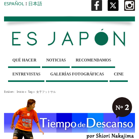
ESPAÑOL
I
日本語
QUÉ HACER
NOTICIAS
RECOMENDAMOS
ENTREVISTAS
GALERÍAS FOTOGRÁFICAS
CINE
Está en :
Inicio
»
Tag »
女子フットサル