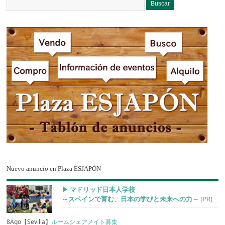
Nuevo anuncio en Plaza ESJAPÓN
▶︎ マドリッド日本人学校
～スペインで育む、日本の学びと未来への力～
[PR]
8Ago【Sevilla】
ルームシェアメイト募集