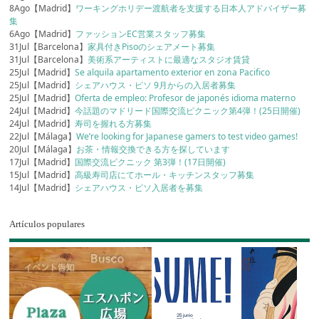
8Ago【Madrid】
ワーキングホリデー渡航者を支援する日本人アドバイザー募
集
6Ago【Madrid】
ファッションEC営業スタッフ募集
31Jul【Barcelona】
家具付きPisoのシェアメート募集
31Jul【Barcelona】
美術系アーティストに最適なスタジオ賃貸
25Jul【Madrid】
Se alquila apartamento exterior en zona Pacifico
25Jul【Madrid】
シェアハウス・ピソ 9月からの入居者募集
25Jul【Madrid】
Oferta de empleo: Profesor de japonés idioma materno
24Jul【Madrid】
今話題のマドリード国際交流ピクニック第4弾！(25日開催)
24Jul【Madrid】
寿司を握れる方募集
22Jul【Málaga】
We’re looking for Japanese gamers to test video games!
20Jul【Málaga】
お茶・情報交換できる方を探しています
17Jul【Madrid】
国際交流ピクニック 第3弾！(17日開催)
15Jul【Madrid】
高級寿司店にてホール・キッチンスタッフ募集
14Jul【Madrid】
シェアハウス・ピソ入居者を募集
Artículos populares