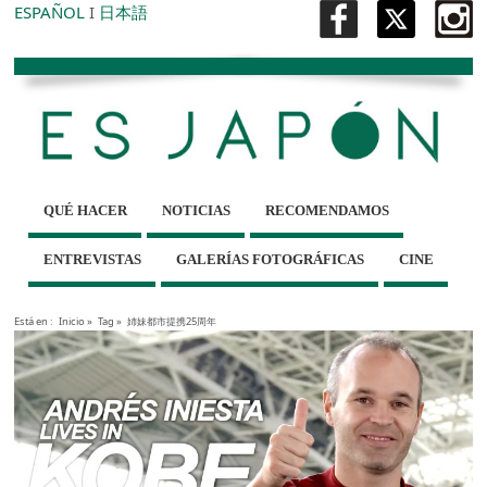
ESPAÑOL
I
日本語
QUÉ HACER
NOTICIAS
RECOMENDAMOS
ENTREVISTAS
GALERÍAS FOTOGRÁFICAS
CINE
Está en :
Inicio
»
Tag »
姉妹都市提携25周年