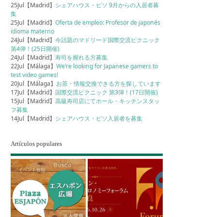
25Jul【Madrid】
シェアハウス・ピソ 9月からの入居者募
集
25Jul【Madrid】
Oferta de empleo: Profesor de japonés
idioma materno
24Jul【Madrid】
今話題のマドリード国際交流ピクニック
第4弾！(25日開催)
24Jul【Madrid】
寿司を握れる方募集
22Jul【Málaga】
We’re looking for Japanese gamers to
test video games!
20Jul【Málaga】
お茶・情報交換できる方を探しています
17Jul【Madrid】
国際交流ピクニック 第3弾！(17日開催)
15Jul【Madrid】
高級寿司店にてホール・キッチンスタッ
フ募集
14Jul【Madrid】
シェアハウス・ピソ入居者を募集
Artículos populares