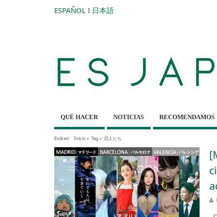
ESPAÑOL
I
日本語
QUÉ HACER
NOTICIAS
RECOMENDAMOS
Está en :
Inicio
»
Tag »
恋人たち
[
c
a