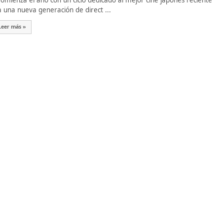
mienza el año con un ciclo dedicado al mejor cine japonés reciente
a una nueva generación de direct ...
Leer más »