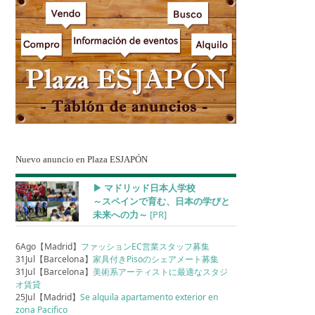
Nuevo anuncio en Plaza ESJAPÓN
▶︎ マドリッド日本人学校
～スペインで育む、日本の学びと
未来への力～
[PR]
6Ago【Madrid】
ファッションEC営業スタッフ募集
31Jul【Barcelona】
家具付きPisoのシェアメート募集
31Jul【Barcelona】
美術系アーティストに最適なスタジ
オ賃貸
25Jul【Madrid】
Se alquila apartamento exterior en
zona Pacifico