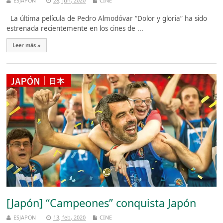
ESJAPON
28, jun, 2020
CINE
La última película de Pedro Almodóvar “Dolor y gloria” ha sido
estrenada recientemente en los cines de ...
Leer más »
[Japón] “Campeones” conquista Japón
ESJAPON
13, feb, 2020
CINE