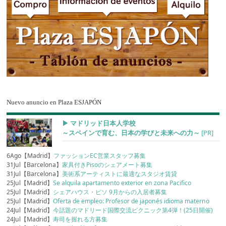
Nuevo anuncio en Plaza ESJAPÓN
▶︎ マドリッド日本人学校
～スペインで育む、日本の学びと未来への力～
[PR]
6Ago【Madrid】
ファッションEC営業スタッフ募集
31Jul【Barcelona】
家具付きPisoのシェアメート募集
31Jul【Barcelona】
美術系アーティストに最適なスタジオ賃貸
25Jul【Madrid】
Se alquila apartamento exterior en zona Pacifico
25Jul【Madrid】
シェアハウス・ピソ 9月からの入居者募集
25Jul【Madrid】
Oferta de empleo: Profesor de japonés idioma materno
24Jul【Madrid】
今話題のマドリード国際交流ピクニック第4弾！(25日開催)
24Jul【Madrid】
寿司を握れる方募集