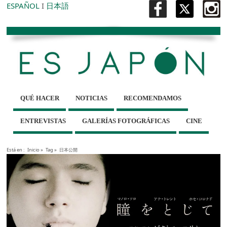
ESPAÑOL
I
日本語
QUÉ HACER
NOTICIAS
RECOMENDAMOS
ENTREVISTAS
GALERÍAS FOTOGRÁFICAS
CINE
Está en :
Inicio
»
Tag »
日本公開