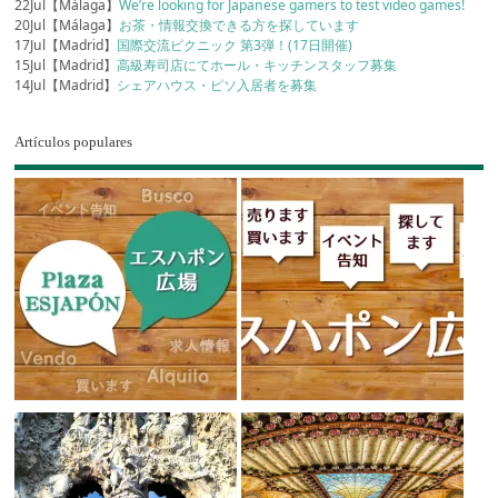
22Jul【Málaga】
We’re looking for Japanese gamers to test video games!
20Jul【Málaga】
お茶・情報交換できる方を探しています
17Jul【Madrid】
国際交流ピクニック 第3弾！(17日開催)
15Jul【Madrid】
高級寿司店にてホール・キッチンスタッフ募集
14Jul【Madrid】
シェアハウス・ピソ入居者を募集
Artículos populares