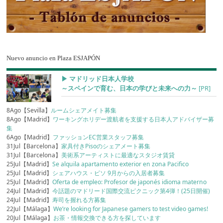
Nuevo anuncio en Plaza ESJAPÓN
▶︎ マドリッド日本人学校
～スペインで育む、日本の学びと未来への力～
[PR]
8Ago【Sevilla】
ルームシェアメイト募集
8Ago【Madrid】
ワーキングホリデー渡航者を支援する日本人アドバイザー募
集
6Ago【Madrid】
ファッションEC営業スタッフ募集
31Jul【Barcelona】
家具付きPisoのシェアメート募集
31Jul【Barcelona】
美術系アーティストに最適なスタジオ賃貸
25Jul【Madrid】
Se alquila apartamento exterior en zona Pacifico
25Jul【Madrid】
シェアハウス・ピソ 9月からの入居者募集
25Jul【Madrid】
Oferta de empleo: Profesor de japonés idioma materno
24Jul【Madrid】
今話題のマドリード国際交流ピクニック第4弾！(25日開催)
24Jul【Madrid】
寿司を握れる方募集
22Jul【Málaga】
We’re looking for Japanese gamers to test video games!
20Jul【Málaga】
お茶・情報交換できる方を探しています