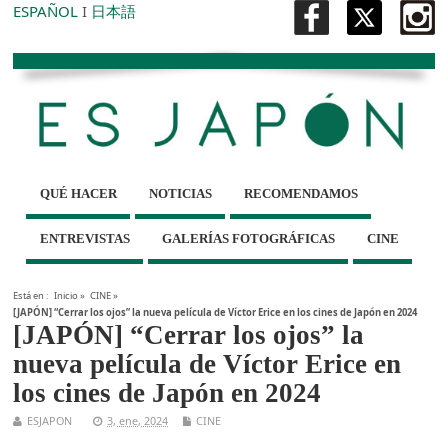
ESPAÑOL
I
日本語
QUÉ HACER
NOTICIAS
RECOMENDAMOS
ENTREVISTAS
GALERÍAS FOTOGRÁFICAS
CINE
Está en :
Inicio
»
CINE
»
[JAPÓN] “Cerrar los ojos” la nueva película de Víctor Erice en los cines de Japón en 2024
[JAPÓN] “Cerrar los ojos” la
nueva película de Víctor Erice en
los cines de Japón en 2024
ESJAPON
3, ene, 2024
CINE