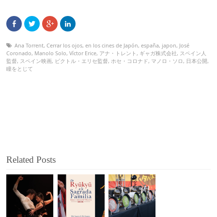
Ana Torrent
,
Cerrar los ojos
,
en los cines de Japón
,
españa
,
japon
,
José
Coronado
,
Manolo Solo
,
Víctor Erice
,
アナ・トレント
,
ギャガ株式会社
,
スペイン人
監督
,
スペイン映画
,
ビクトル・エリセ監督
,
ホセ・コロナド
,
マノロ・ソロ
,
日本公開
,
瞳をとじて
Related Posts