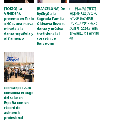
[TOKIO] La
[BARCELONA] De
( 日本語)
[東京]
VENIDERA
Ryūkyū a la
日本最大級のスペ
presenta en Tokio
Sagrada Familia:
イン料理の祭典
«NO», una nueva
Okinawa lleva su
『パエリア・タパ
mirada a la
danza y música
ス祭り 2026』日比
danza española y
tradicional al
谷公園にて3日間開
al flamenco
corazón de
催
Barcelona
Iberkanpai 2026
consolida el auge
del sake en
España con un
récord de
asistencia
profesional