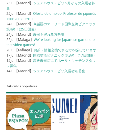
25Jul【Madrid】
シェアハウス・ピソ 9月からの入居者募
集
25Jul【Madrid】
Oferta de empleo: Profesor de japonés
idioma materno
24Jul【Madrid】
今話題のマドリード国際交流ピクニック
第4弾！(25日開催)
24Jul【Madrid】
寿司を握れる方募集
22Jul【Málaga】
We’re looking for Japanese gamers to
test video games!
20Jul【Málaga】
お茶・情報交換できる方を探しています
17Jul【Madrid】
国際交流ピクニック 第3弾！(17日開催)
15Jul【Madrid】
高級寿司店にてホール・キッチンスタッ
フ募集
14Jul【Madrid】
シェアハウス・ピソ入居者を募集
Artículos populares