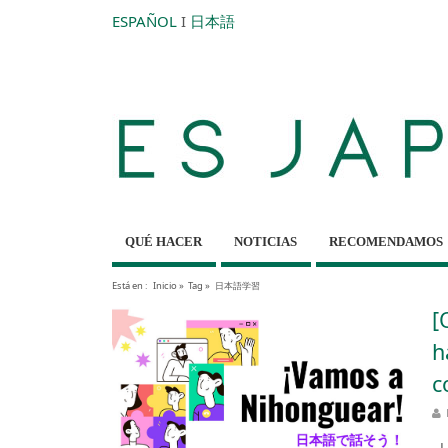
ESPAÑOL
I
日本語
QUÉ HACER
NOTICIAS
RECOMENDAMOS
Está en :
Inicio
»
Tag »
日本語学習
[
h
c