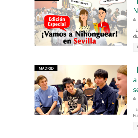
【
N
Es
cl
【
a
s
Es
Fu