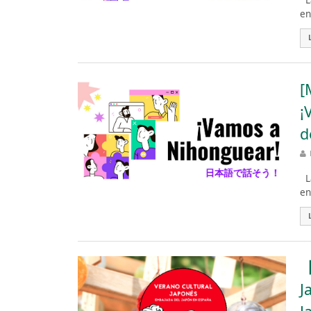
La
en
[
¡
d
La
en
【
J