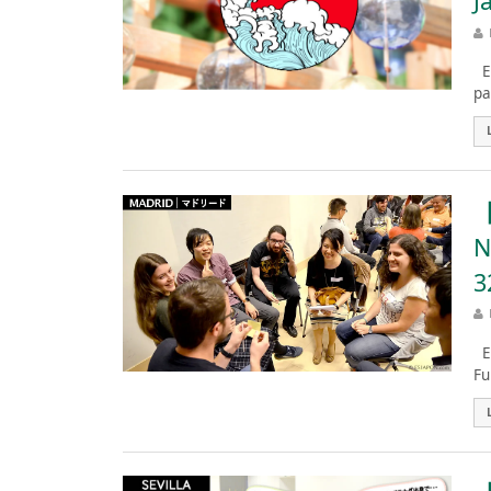
J
Es
pa
【
N
3
Es
Fu