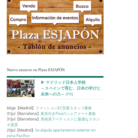
Nuevo anuncio en Plaza ESJAPÓN
▶︎ マドリッド日本人学校
～スペインで育む、日本の学びと
未来への力～
[PR]
6Ago【Madrid】
ファッションEC営業スタッフ募集
31Jul【Barcelona】
家具付きPisoのシェアメート募集
31Jul【Barcelona】
美術系アーティストに最適なスタジ
オ賃貸
25Jul【Madrid】
Se alquila apartamento exterior en
zona Pacifico