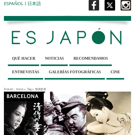
ESPAÑOL
I
日本語
QUÉ HACER
NOTICIAS
RECOMENDAMOS
ENTREVISTAS
GALERÍAS FOTOGRÁFICAS
CINE
Está en :
Inicio
»
Tag »
映画監督