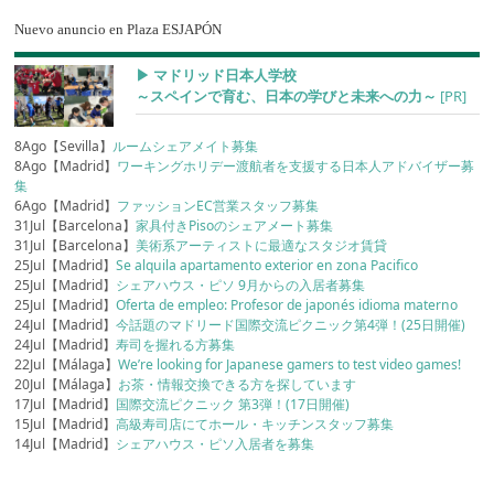
Nuevo anuncio en Plaza ESJAPÓN
▶︎ マドリッド日本人学校
～スペインで育む、日本の学びと未来への力～
[PR]
8Ago【Sevilla】
ルームシェアメイト募集
8Ago【Madrid】
ワーキングホリデー渡航者を支援する日本人アドバイザー募
集
6Ago【Madrid】
ファッションEC営業スタッフ募集
31Jul【Barcelona】
家具付きPisoのシェアメート募集
31Jul【Barcelona】
美術系アーティストに最適なスタジオ賃貸
25Jul【Madrid】
Se alquila apartamento exterior en zona Pacifico
25Jul【Madrid】
シェアハウス・ピソ 9月からの入居者募集
25Jul【Madrid】
Oferta de empleo: Profesor de japonés idioma materno
24Jul【Madrid】
今話題のマドリード国際交流ピクニック第4弾！(25日開催)
24Jul【Madrid】
寿司を握れる方募集
22Jul【Málaga】
We’re looking for Japanese gamers to test video games!
20Jul【Málaga】
お茶・情報交換できる方を探しています
17Jul【Madrid】
国際交流ピクニック 第3弾！(17日開催)
15Jul【Madrid】
高級寿司店にてホール・キッチンスタッフ募集
14Jul【Madrid】
シェアハウス・ピソ入居者を募集