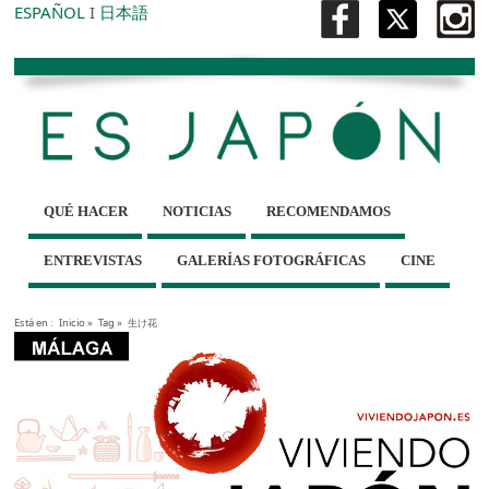
ESPAÑOL
I
日本語
QUÉ HACER
NOTICIAS
RECOMENDAMOS
ENTREVISTAS
GALERÍAS FOTOGRÁFICAS
CINE
Está en :
Inicio
»
Tag »
生け花