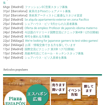
集
6Ago【Madrid】
ファッションEC営業スタッフ募集
31Jul【Barcelona】
家具付きPisoのシェアメート募集
31Jul【Barcelona】
美術系アーティストに最適なスタジオ賃貸
25Jul【Madrid】
Se alquila apartamento exterior en zona Pacifico
25Jul【Madrid】
シェアハウス・ピソ 9月からの入居者募集
25Jul【Madrid】
Oferta de empleo: Profesor de japonés idioma materno
24Jul【Madrid】
今話題のマドリード国際交流ピクニック第4弾！(25日開催)
24Jul【Madrid】
寿司を握れる方募集
22Jul【Málaga】
We’re looking for Japanese gamers to test video games!
20Jul【Málaga】
お茶・情報交換できる方を探しています
17Jul【Madrid】
国際交流ピクニック 第3弾！(17日開催)
15Jul【Madrid】
高級寿司店にてホール・キッチンスタッフ募集
14Jul【Madrid】
シェアハウス・ピソ入居者を募集
Artículos populares