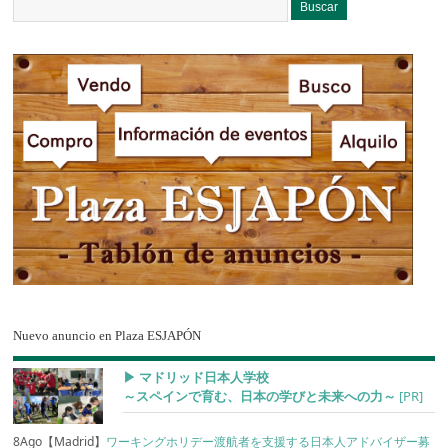
Nuevo anuncio en Plaza ESJAPÓN
▶︎ マドリッド日本人学校
～スペインで育む、日本の学びと未来への力～
[PR]
8Ago【Madrid】
ワーキングホリデー渡航者を支援する日本人アドバイザー募