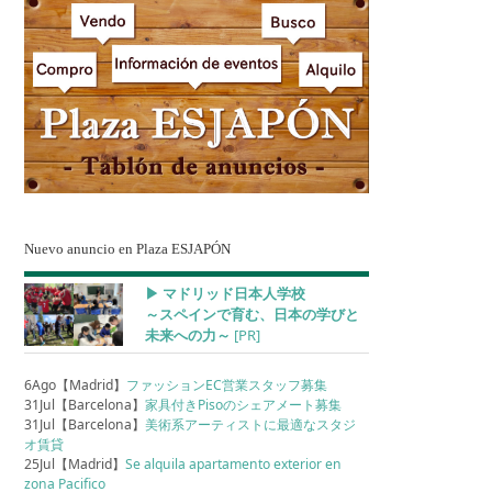
Nuevo anuncio en Plaza ESJAPÓN
▶︎ マドリッド日本人学校
～スペインで育む、日本の学びと
未来への力～
[PR]
6Ago【Madrid】
ファッションEC営業スタッフ募集
31Jul【Barcelona】
家具付きPisoのシェアメート募集
31Jul【Barcelona】
美術系アーティストに最適なスタジ
オ賃貸
25Jul【Madrid】
Se alquila apartamento exterior en
zona Pacifico