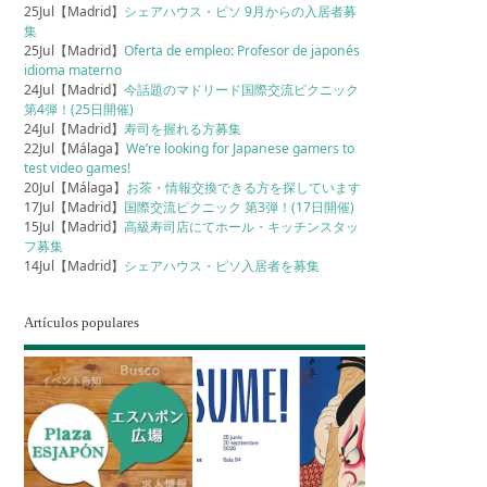
25Jul【Madrid】
シェアハウス・ピソ 9月からの入居者募
集
25Jul【Madrid】
Oferta de empleo: Profesor de japonés
idioma materno
24Jul【Madrid】
今話題のマドリード国際交流ピクニック
第4弾！(25日開催)
24Jul【Madrid】
寿司を握れる方募集
22Jul【Málaga】
We’re looking for Japanese gamers to
test video games!
20Jul【Málaga】
お茶・情報交換できる方を探しています
17Jul【Madrid】
国際交流ピクニック 第3弾！(17日開催)
15Jul【Madrid】
高級寿司店にてホール・キッチンスタッ
フ募集
14Jul【Madrid】
シェアハウス・ピソ入居者を募集
Artículos populares