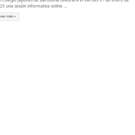
 Colegio Japonés de Barcelona celebrará el viernes 31 de enero de
25 una sesión informativa online ...
Leer más »