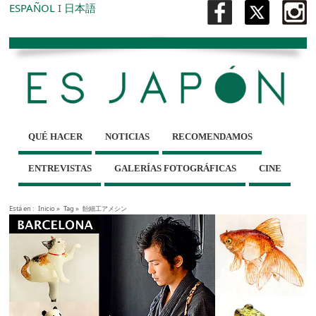
ESPAÑOL
I
日本語
QUÉ HACER
NOTICIAS
RECOMENDAMOS
ENTREVISTAS
GALERÍAS FOTOGRÁFICAS
CINE
Está en :
Inicio
»
Tag »
飴細工アメシン