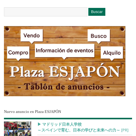
Nuevo anuncio en Plaza ESJAPÓN
▶︎ マドリッド日本人学校
～スペインで育む、日本の学びと未来への力～
[PR]