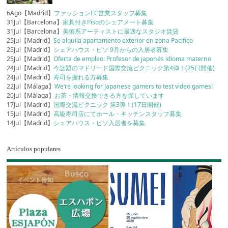
6Ago【Madrid】
ファッションEC営業スタッフ募集
31Jul【Barcelona】
家具付きPisoのシェアメート募集
31Jul【Barcelona】
美術系アーティストに最適なスタジオ賃貸
25Jul【Madrid】
Se alquila apartamento exterior en zona Pacifico
25Jul【Madrid】
シェアハウス・ピソ 9月からの入居者募集
25Jul【Madrid】
Oferta de empleo: Profesor de japonés idioma materno
24Jul【Madrid】
今話題のマドリード国際交流ピクニック第4弾！(25日開催)
24Jul【Madrid】
寿司を握れる方募集
22Jul【Málaga】
We’re looking for Japanese gamers to test video games!
20Jul【Málaga】
お茶・情報交換できる方を探しています
17Jul【Madrid】
国際交流ピクニック 第3弾！(17日開催)
15Jul【Madrid】
高級寿司店にてホール・キッチンスタッフ募集
14Jul【Madrid】
シェアハウス・ピソ入居者を募集
Artículos populares