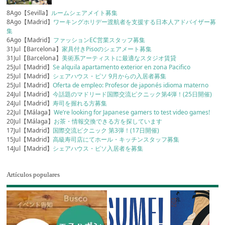
8Ago【Sevilla】
ルームシェアメイト募集
8Ago【Madrid】
ワーキングホリデー渡航者を支援する日本人アドバイザー募
集
6Ago【Madrid】
ファッションEC営業スタッフ募集
31Jul【Barcelona】
家具付きPisoのシェアメート募集
31Jul【Barcelona】
美術系アーティストに最適なスタジオ賃貸
25Jul【Madrid】
Se alquila apartamento exterior en zona Pacifico
25Jul【Madrid】
シェアハウス・ピソ 9月からの入居者募集
25Jul【Madrid】
Oferta de empleo: Profesor de japonés idioma materno
24Jul【Madrid】
今話題のマドリード国際交流ピクニック第4弾！(25日開催)
24Jul【Madrid】
寿司を握れる方募集
22Jul【Málaga】
We’re looking for Japanese gamers to test video games!
20Jul【Málaga】
お茶・情報交換できる方を探しています
17Jul【Madrid】
国際交流ピクニック 第3弾！(17日開催)
15Jul【Madrid】
高級寿司店にてホール・キッチンスタッフ募集
14Jul【Madrid】
シェアハウス・ピソ入居者を募集
Artículos populares