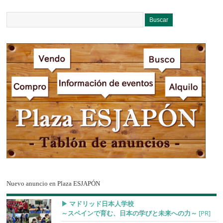
Nuevo anuncio en Plaza ESJAPÓN
▶︎ マドリッド日本人学校
～スペインで育む、日本の学びと未来への力～
[PR]