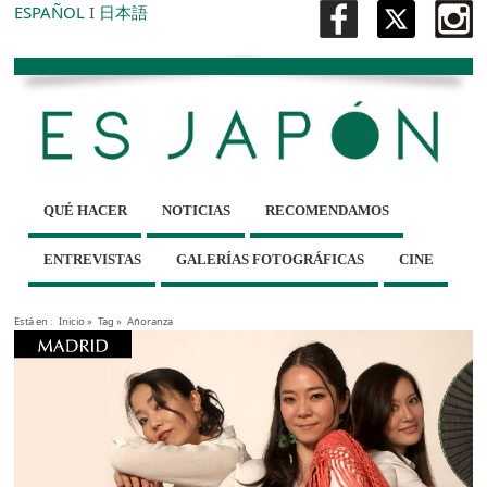
ESPAÑOL
I
日本語
QUÉ HACER
NOTICIAS
RECOMENDAMOS
ENTREVISTAS
GALERÍAS FOTOGRÁFICAS
CINE
Está en :
Inicio
»
Tag »
Añoranza