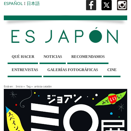
ESPAÑOL
I
日本語
QUÉ HACER
NOTICIAS
RECOMENDAMOS
ENTREVISTAS
GALERÍAS FOTOGRÁFICAS
CINE
Está en :
Inicio
»
Tag »
artista catalán