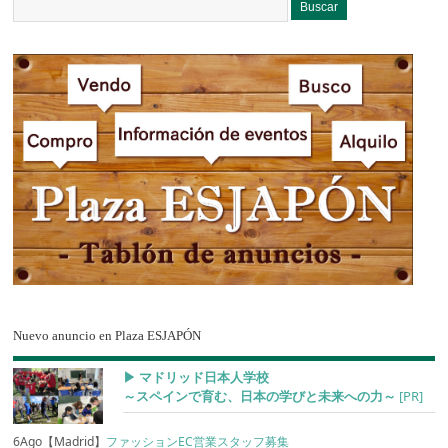
Nuevo anuncio en Plaza ESJAPÓN
▶︎ マドリッド日本人学校
～スペインで育む、日本の学びと未来への力～
[PR]
6Ago【Madrid】
ファッションEC営業スタッフ募集