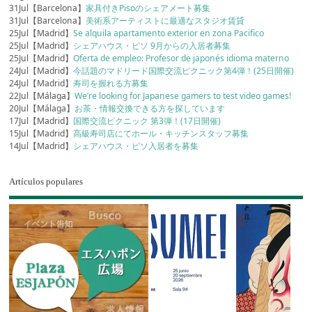
31Jul【Barcelona】
家具付きPisoのシェアメート募集
31Jul【Barcelona】
美術系アーティストに最適なスタジオ賃貸
25Jul【Madrid】
Se alquila apartamento exterior en zona Pacifico
25Jul【Madrid】
シェアハウス・ピソ 9月からの入居者募集
25Jul【Madrid】
Oferta de empleo: Profesor de japonés idioma materno
24Jul【Madrid】
今話題のマドリード国際交流ピクニック第4弾！(25日開催)
24Jul【Madrid】
寿司を握れる方募集
22Jul【Málaga】
We’re looking for Japanese gamers to test video games!
20Jul【Málaga】
お茶・情報交換できる方を探しています
17Jul【Madrid】
国際交流ピクニック 第3弾！(17日開催)
15Jul【Madrid】
高級寿司店にてホール・キッチンスタッフ募集
14Jul【Madrid】
シェアハウス・ピソ入居者を募集
Artículos populares