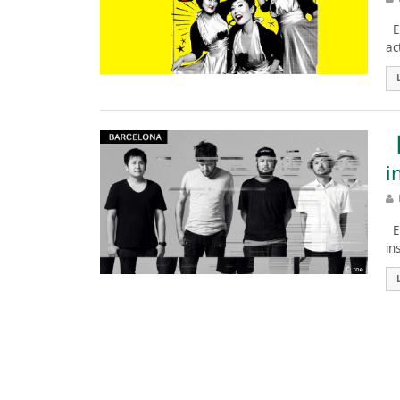
Es
ac
【
i
Es
in