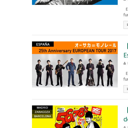
Es
fu
【
E
Es
fu
【
d