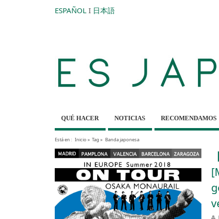
ESPAÑOL
I
日本語
QUÉ HACER
NOTICIAS
RECOMENDAMOS
Está en :
Inicio
»
Tag »
Banda japonesa
【
[
g
v