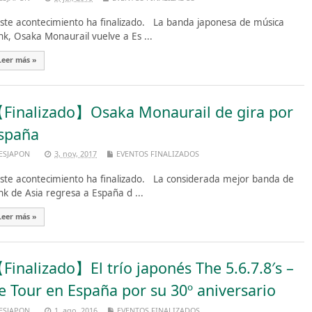
te acontecimiento ha finalizado. La banda japonesa de música
nk, Osaka Monaurail vuelve a Es ...
Leer más »
Finalizado】Osaka Monaurail de gira por
spaña
ESJAPON
3, nov, 2017
EVENTOS FINALIZADOS
te acontecimiento ha finalizado. La considerada mejor banda de
nk de Asia regresa a España d ...
Leer más »
Finalizado】El trío japonés The 5.6.7.8′s –
e Tour en España por su 30º aniversario
ESJAPON
1, ago, 2016
EVENTOS FINALIZADOS