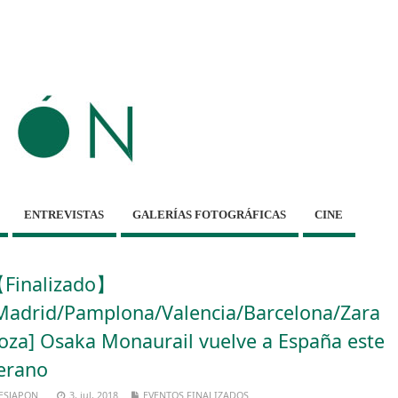
ENTREVISTAS
GALERÍAS FOTOGRÁFICAS
CINE
Finalizado】
Madrid/Pamplona/Valencia/Barcelona/Zara
oza] Osaka Monaurail vuelve a España este
erano
ESJAPON
3, jul, 2018
EVENTOS FINALIZADOS