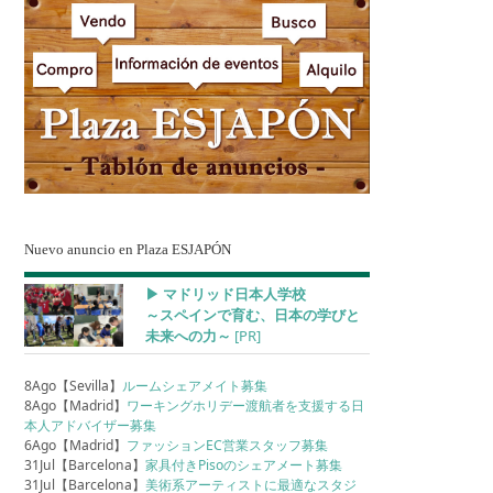
Nuevo anuncio en Plaza ESJAPÓN
▶︎ マドリッド日本人学校
～スペインで育む、日本の学びと
未来への力～
[PR]
8Ago【Sevilla】
ルームシェアメイト募集
8Ago【Madrid】
ワーキングホリデー渡航者を支援する日
本人アドバイザー募集
6Ago【Madrid】
ファッションEC営業スタッフ募集
31Jul【Barcelona】
家具付きPisoのシェアメート募集
31Jul【Barcelona】
美術系アーティストに最適なスタジ