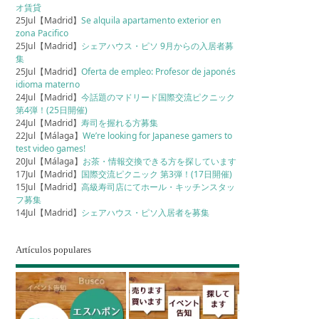
オ賃貸
25Jul【Madrid】
Se alquila apartamento exterior en
zona Pacifico
25Jul【Madrid】
シェアハウス・ピソ 9月からの入居者募
集
25Jul【Madrid】
Oferta de empleo: Profesor de japonés
idioma materno
24Jul【Madrid】
今話題のマドリード国際交流ピクニック
第4弾！(25日開催)
24Jul【Madrid】
寿司を握れる方募集
22Jul【Málaga】
We’re looking for Japanese gamers to
test video games!
20Jul【Málaga】
お茶・情報交換できる方を探しています
17Jul【Madrid】
国際交流ピクニック 第3弾！(17日開催)
15Jul【Madrid】
高級寿司店にてホール・キッチンスタッ
フ募集
14Jul【Madrid】
シェアハウス・ピソ入居者を募集
Artículos populares