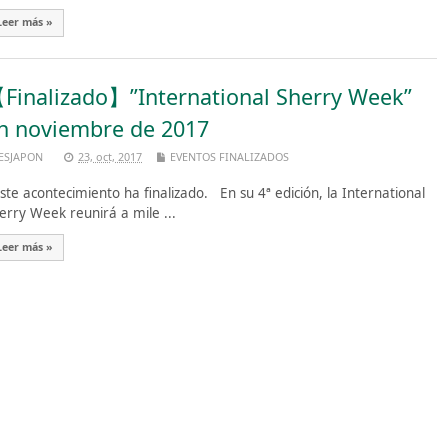
Leer más »
Finalizado】”International Sherry Week”
n noviembre de 2017
ESJAPON
23, oct, 2017
EVENTOS FINALIZADOS
te acontecimiento ha finalizado. En su 4ª edición, la International
erry Week reunirá a mile ...
Leer más »