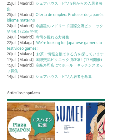
25Jul【Madrid】
シェアハウス・ピソ 9月からの入居者募
集
25Jul【Madrid】
Oferta de empleo: Profesor de japonés
idioma materno
24Jul【Madrid】
今話題のマドリード国際交流ピクニック
第4弾！(25日開催)
24Jul【Madrid】
寿司を握れる方募集
22Jul【Málaga】
We’re looking for Japanese gamers to
test video games!
20Jul【Málaga】
お茶・情報交換できる方を探しています
17Jul【Madrid】
国際交流ピクニック 第3弾！(17日開催)
15Jul【Madrid】
高級寿司店にてホール・キッチンスタッ
フ募集
14Jul【Madrid】
シェアハウス・ピソ入居者を募集
Artículos populares