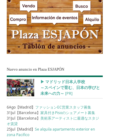
Nuevo anuncio en Plaza ESJAPÓN
▶︎ マドリッド日本人学校
～スペインで育む、日本の学びと
未来への力～
[PR]
6Ago【Madrid】
ファッションEC営業スタッフ募集
31Jul【Barcelona】
家具付きPisoのシェアメート募集
31Jul【Barcelona】
美術系アーティストに最適なスタジ
オ賃貸
25Jul【Madrid】
Se alquila apartamento exterior en
zona Pacifico