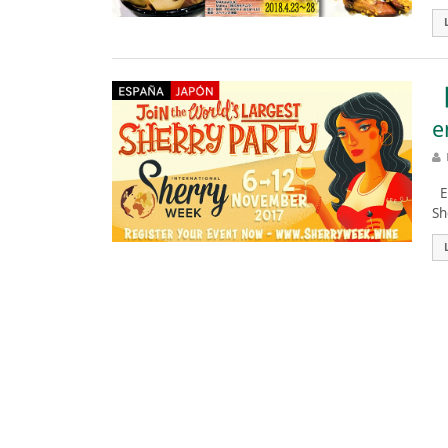
【
e
Es
Sh