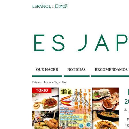
ESPAÑOL
I
日本語
QUÉ HACER
NOTICIAS
RECOMENDAMOS
Está en :
Inicio
»
Tag »
Bar
【
2
Es
28