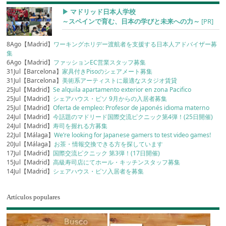
▶︎ マドリッド日本人学校
～スペインで育む、日本の学びと未来への力～
[PR]
8Ago【Madrid】
ワーキングホリデー渡航者を支援する日本人アドバイザー募
集
6Ago【Madrid】
ファッションEC営業スタッフ募集
31Jul【Barcelona】
家具付きPisoのシェアメート募集
31Jul【Barcelona】
美術系アーティストに最適なスタジオ賃貸
25Jul【Madrid】
Se alquila apartamento exterior en zona Pacifico
25Jul【Madrid】
シェアハウス・ピソ 9月からの入居者募集
25Jul【Madrid】
Oferta de empleo: Profesor de japonés idioma materno
24Jul【Madrid】
今話題のマドリード国際交流ピクニック第4弾！(25日開催)
24Jul【Madrid】
寿司を握れる方募集
22Jul【Málaga】
We’re looking for Japanese gamers to test video games!
20Jul【Málaga】
お茶・情報交換できる方を探しています
17Jul【Madrid】
国際交流ピクニック 第3弾！(17日開催)
15Jul【Madrid】
高級寿司店にてホール・キッチンスタッフ募集
14Jul【Madrid】
シェアハウス・ピソ入居者を募集
Artículos populares