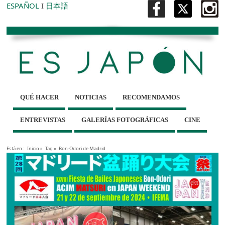
ESPAÑOL
I
日本語
QUÉ HACER
NOTICIAS
RECOMENDAMOS
ENTREVISTAS
GALERÍAS FOTOGRÁFICAS
CINE
Está en :
Inicio
»
Tag »
Bon-Odori de Madrid