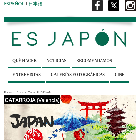
ESPAÑOL
I
日本語
QUÉ HACER
NOTICIAS
RECOMENDAMOS
ENTREVISTAS
GALERÍAS FOTOGRÁFICAS
CINE
Está en :
Inicio
»
Tag »
BUGEIKAN