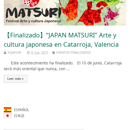
【Finalizado】“JAPAN MATSURI” Arte y
cultura japonesa en Catarroja, Valencia
ESJAPON
9, jun, 2017
EVENTOS FINALIZADOS
Este acontecimiento ha finalizado. El 10 de junio, Catarroja
será más oriental que nunca, con ...
Leer más »
ESPAÑOL
日本語