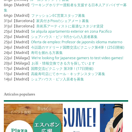
8Ago【Madrid】
ワーキングホリデー渡航者を支援する日本人アドバイザー募
集
6Ago【Madrid】
ファッションEC営業スタッフ募集
31Jul【Barcelona】
家具付きPisoのシェアメート募集
31Jul【Barcelona】
美術系アーティストに最適なスタジオ賃貸
25Jul【Madrid】
Se alquila apartamento exterior en zona Pacifico
25Jul【Madrid】
シェアハウス・ピソ 9月からの入居者募集
25Jul【Madrid】
Oferta de empleo: Profesor de japonés idioma materno
24Jul【Madrid】
今話題のマドリード国際交流ピクニック第4弾！(25日開催)
24Jul【Madrid】
寿司を握れる方募集
22Jul【Málaga】
We’re looking for Japanese gamers to test video games!
20Jul【Málaga】
お茶・情報交換できる方を探しています
17Jul【Madrid】
国際交流ピクニック 第3弾！(17日開催)
15Jul【Madrid】
高級寿司店にてホール・キッチンスタッフ募集
14Jul【Madrid】
シェアハウス・ピソ入居者を募集
Artículos populares