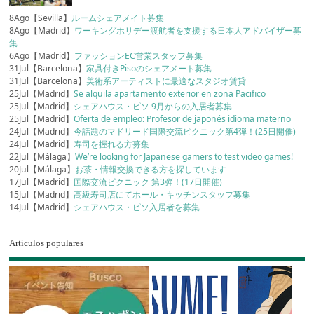
8Ago【Sevilla】
ルームシェアメイト募集
8Ago【Madrid】
ワーキングホリデー渡航者を支援する日本人アドバイザー募
集
6Ago【Madrid】
ファッションEC営業スタッフ募集
31Jul【Barcelona】
家具付きPisoのシェアメート募集
31Jul【Barcelona】
美術系アーティストに最適なスタジオ賃貸
25Jul【Madrid】
Se alquila apartamento exterior en zona Pacifico
25Jul【Madrid】
シェアハウス・ピソ 9月からの入居者募集
25Jul【Madrid】
Oferta de empleo: Profesor de japonés idioma materno
24Jul【Madrid】
今話題のマドリード国際交流ピクニック第4弾！(25日開催)
24Jul【Madrid】
寿司を握れる方募集
22Jul【Málaga】
We’re looking for Japanese gamers to test video games!
20Jul【Málaga】
お茶・情報交換できる方を探しています
17Jul【Madrid】
国際交流ピクニック 第3弾！(17日開催)
15Jul【Madrid】
高級寿司店にてホール・キッチンスタッフ募集
14Jul【Madrid】
シェアハウス・ピソ入居者を募集
Artículos populares