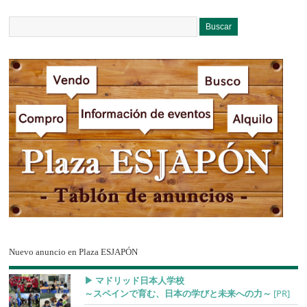
Nuevo anuncio en Plaza ESJAPÓN
▶︎ マドリッド日本人学校
～スペインで育む、日本の学びと未来への力～
[PR]