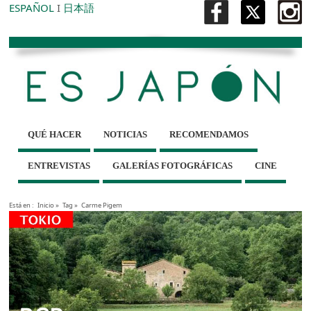
ESPAÑOL
I
日本語
QUÉ HACER
NOTICIAS
RECOMENDAMOS
ENTREVISTAS
GALERÍAS FOTOGRÁFICAS
CINE
Está en :
Inicio
»
Tag »
Carme Pigem