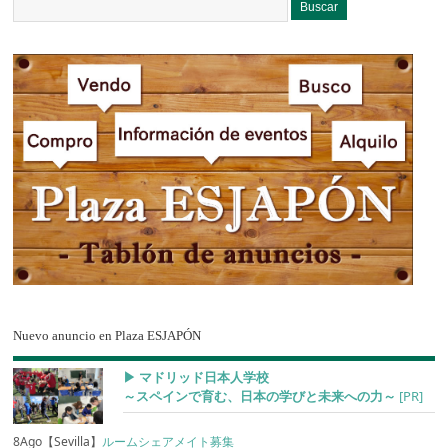
Nuevo anuncio en Plaza ESJAPÓN
▶︎ マドリッド日本人学校
～スペインで育む、日本の学びと未来への力～
[PR]
8Ago【Sevilla】
ルームシェアメイト募集