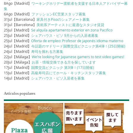
8Ago【Madrid】
ワーキングホリデー渡航者を支援する日本人アドバイザー募
集
6Ago【Madrid】
ファッションEC営業スタッフ募集
31Jul【Barcelona】
家具付きPisoのシェアメート募集
31Jul【Barcelona】
美術系アーティストに最適なスタジオ賃貸
25Jul【Madrid】
Se alquila apartamento exterior en zona Pacifico
25Jul【Madrid】
シェアハウス・ピソ 9月からの入居者募集
25Jul【Madrid】
Oferta de empleo: Profesor de japonés idioma materno
24Jul【Madrid】
今話題のマドリード国際交流ピクニック第4弾！(25日開催)
24Jul【Madrid】
寿司を握れる方募集
22Jul【Málaga】
We’re looking for Japanese gamers to test video games!
20Jul【Málaga】
お茶・情報交換できる方を探しています
17Jul【Madrid】
国際交流ピクニック 第3弾！(17日開催)
15Jul【Madrid】
高級寿司店にてホール・キッチンスタッフ募集
14Jul【Madrid】
シェアハウス・ピソ入居者を募集
Artículos populares