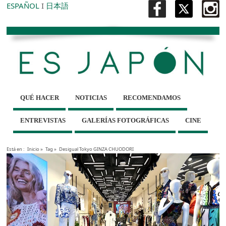
ESPAÑOL
I
日本語
QUÉ HACER
NOTICIAS
RECOMENDAMOS
ENTREVISTAS
GALERÍAS FOTOGRÁFICAS
CINE
Está en :
Inicio
»
Tag »
Desigual Tokyo GINZA CHUODORI