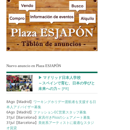
Nuevo anuncio en Plaza ESJAPÓN
▶︎ マドリッド日本人学校
～スペインで育む、日本の学びと
未来への力～
[PR]
8Ago【Madrid】
ワーキングホリデー渡航者を支援する日
本人アドバイザー募集
6Ago【Madrid】
ファッションEC営業スタッフ募集
31Jul【Barcelona】
家具付きPisoのシェアメート募集
31Jul【Barcelona】
美術系アーティストに最適なスタジ
オ賃貸