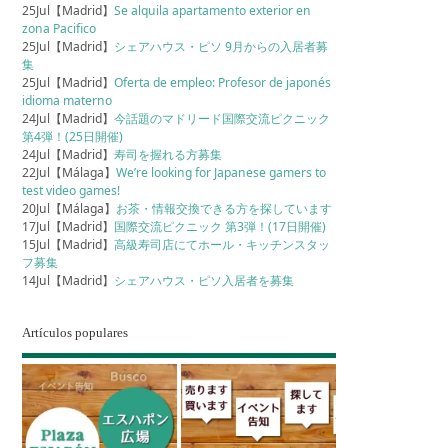
25Jul【Madrid】
Se alquila apartamento exterior en
zona Pacifico
25Jul【Madrid】
シェアハウス・ピソ 9月からの入居者募
集
25Jul【Madrid】
Oferta de empleo: Profesor de japonés
idioma materno
24Jul【Madrid】
今話題のマドリード国際交流ピクニック
第4弾！(25日開催)
24Jul【Madrid】
寿司を握れる方募集
22Jul【Málaga】
We’re looking for Japanese gamers to
test video games!
20Jul【Málaga】
お茶・情報交換できる方を探しています
17Jul【Madrid】
国際交流ピクニック 第3弾！(17日開催)
15Jul【Madrid】
高級寿司店にてホール・キッチンスタッ
フ募集
14Jul【Madrid】
シェアハウス・ピソ入居者を募集
Artículos populares