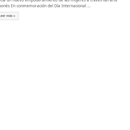
cia un nuevo empoderamiento de las mujeres a través del arte
ponés En conmemoración del Día Internacional ...
Leer más »