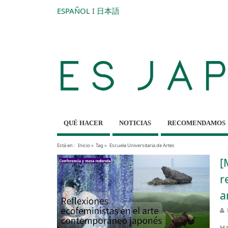
ESPAÑOL
I
日本語
QUÉ HACER
NOTICIAS
RECOMENDAMOS
Está en :
Inicio
»
Tag »
Escuela Universitaria de Artes
[
r
a