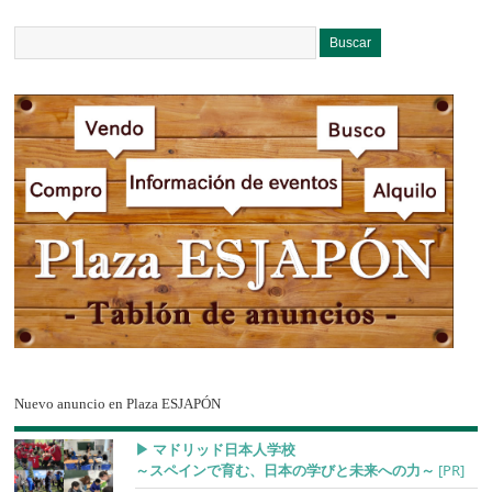
Nuevo anuncio en Plaza ESJAPÓN
▶︎ マドリッド日本人学校
～スペインで育む、日本の学びと未来への力～
[PR]