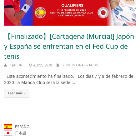
【Finalizado】[Cartagena (Murcia)] Japón
y España se enfrentan en el Fed Cup de
tenis
ESJAPON
4, feb, 2020
EVENTOS FINALIZADOS
Este acontecimiento ha finalizado. Los días 7 y 8 de febrero de
2020 La Manga Club será la sede ...
Leer más »
ESPAÑOL
日本語