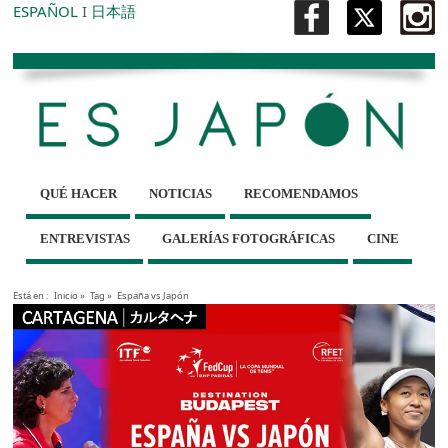
ESPAÑOL
I
日本語
QUÉ HACER
NOTICIAS
RECOMENDAMOS
ENTREVISTAS
GALERÍAS FOTOGRÁFICAS
CINE
Está en :
Inicio
»
Tag »
España vs Japón