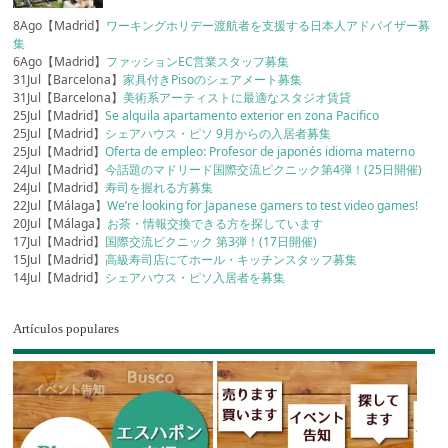
8Ago【Madrid】
ワーキングホリデー渡航者を支援する日本人アドバイザー募
集
6Ago【Madrid】
ファッションEC営業スタッフ募集
31Jul【Barcelona】
家具付きPisoのシェアメート募集
31Jul【Barcelona】
美術系アーティストに最適なスタジオ賃貸
25Jul【Madrid】
Se alquila apartamento exterior en zona Pacifico
25Jul【Madrid】
シェアハウス・ピソ 9月からの入居者募集
25Jul【Madrid】
Oferta de empleo: Profesor de japonés idioma materno
24Jul【Madrid】
今話題のマドリード国際交流ピクニック第4弾！(25日開催)
24Jul【Madrid】
寿司を握れる方募集
22Jul【Málaga】
We’re looking for Japanese gamers to test video games!
20Jul【Málaga】
お茶・情報交換できる方を探しています
17Jul【Madrid】
国際交流ピクニック 第3弾！(17日開催)
15Jul【Madrid】
高級寿司店にてホール・キッチンスタッフ募集
14Jul【Madrid】
シェアハウス・ピソ入居者を募集
Artículos populares