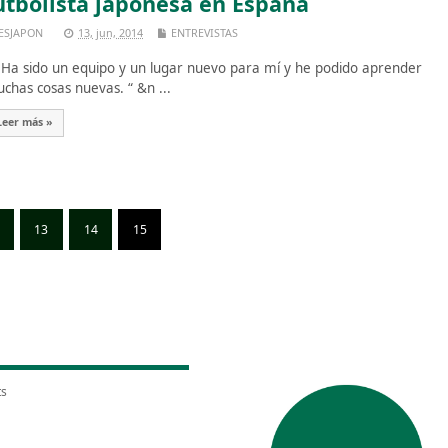
útbolista japonesa en España
ESJAPON
13, jun, 2014
ENTREVISTAS
Ha sido un equipo y un lugar nuevo para mí y he podido aprender
chas cosas nuevas. “ &n ...
Leer más »
13
14
15
ts