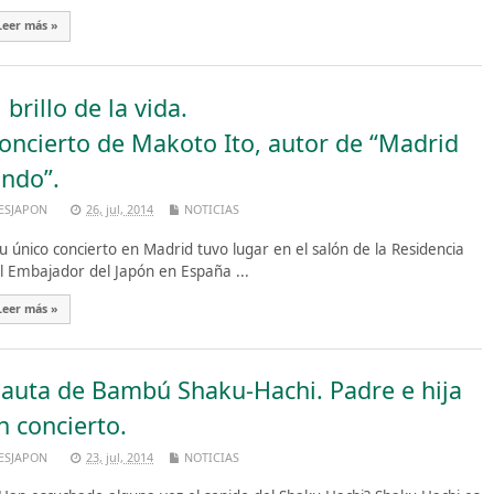
Leer más »
l brillo de la vida.
oncierto de Makoto Ito, autor de “Madrid
ndo”.
ESJAPON
26, jul, 2014
NOTICIAS
 único concierto en Madrid tuvo lugar en el salón de la Residencia
l Embajador del Japón en España ...
Leer más »
lauta de Bambú Shaku-Hachi. Padre e hija
n concierto.
ESJAPON
23, jul, 2014
NOTICIAS