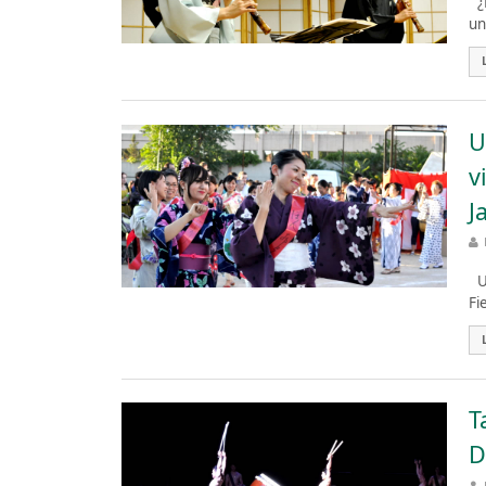
¿H
un
U
v
J
Un
Fi
T
D