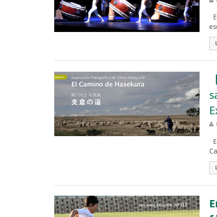
Es
es
【
s
E
Es
Ca
E