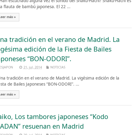
an escuchado alguna vez el sonido del Shaku-Hachi? Shaku-Hachi es
a flauta de bambú japonesa. El 22 ...
Leer más »
na tradición en el verano de Madrid. La
igésima edición de la Fiesta de Bailes
aponeses “BON-ODORI”.
ESJAPON
21, jul, 2014
NOTICIAS
a tradición en el verano de Madrid. La vigésima edición de la
esta de Bailes Japoneses “BON-ODORI”. ...
Leer más »
aiko, Los tambores japoneses “Kodo
ADAN” resuenan en Madrid
ESJAPON
20, jul, 2014
NOTICIAS