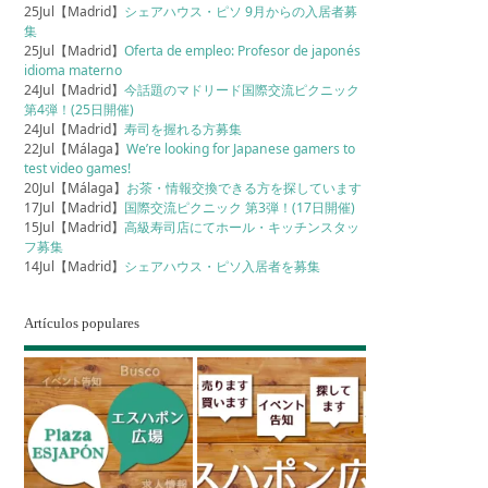
25Jul【Madrid】
シェアハウス・ピソ 9月からの入居者募
集
25Jul【Madrid】
Oferta de empleo: Profesor de japonés
idioma materno
24Jul【Madrid】
今話題のマドリード国際交流ピクニック
第4弾！(25日開催)
24Jul【Madrid】
寿司を握れる方募集
22Jul【Málaga】
We’re looking for Japanese gamers to
test video games!
20Jul【Málaga】
お茶・情報交換できる方を探しています
17Jul【Madrid】
国際交流ピクニック 第3弾！(17日開催)
15Jul【Madrid】
高級寿司店にてホール・キッチンスタッ
フ募集
14Jul【Madrid】
シェアハウス・ピソ入居者を募集
Artículos populares