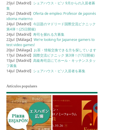
25Jul【Madrid】
シェアハウス・ピソ 9月からの入居者募
集
25Jul【Madrid】
Oferta de empleo: Profesor de japonés
idioma materno
24Jul【Madrid】
今話題のマドリード国際交流ピクニック
第4弾！(25日開催)
24Jul【Madrid】
寿司を握れる方募集
22Jul【Málaga】
We’re looking for Japanese gamers to
test video games!
20Jul【Málaga】
お茶・情報交換できる方を探しています
17Jul【Madrid】
国際交流ピクニック 第3弾！(17日開催)
15Jul【Madrid】
高級寿司店にてホール・キッチンスタッ
フ募集
14Jul【Madrid】
シェアハウス・ピソ入居者を募集
Artículos populares