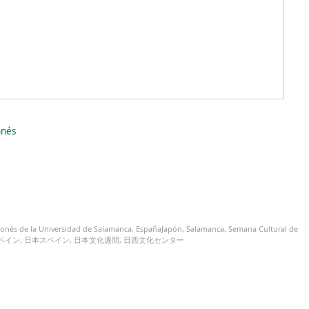
onés
ponés de la Universidad de Salamanca
,
EspañaJapón
,
Salamanca
,
Semana Cultural de
ペイン
,
日本スペイン
,
日本文化週間
,
日西文化センター