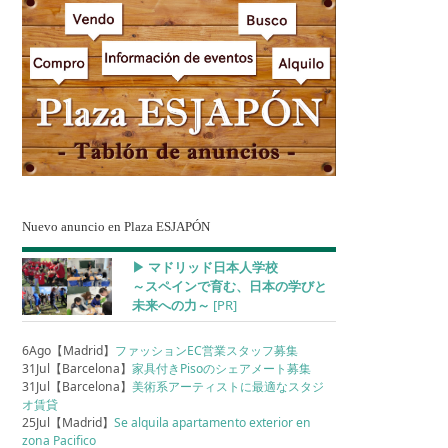
Nuevo anuncio en Plaza ESJAPÓN
▶︎ マドリッド日本人学校
～スペインで育む、日本の学びと
未来への力～
[PR]
6Ago【Madrid】
ファッションEC営業スタッフ募集
31Jul【Barcelona】
家具付きPisoのシェアメート募集
31Jul【Barcelona】
美術系アーティストに最適なスタジ
オ賃貸
25Jul【Madrid】
Se alquila apartamento exterior en
zona Pacifico