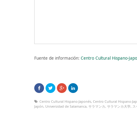
Fuente de información:
Centro Cultural Hispano-Jap
Centro Cultural Hispano-Japonés
,
Centro Cultural Hispano-Ja
Japón
,
Universidad de Salamanca
,
サラマンカ
,
サラマンカ大学
,
ス