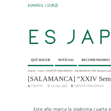
ESPAÑOL
I
日本語
QUÉ HACER
NOTICIAS
RECOMENDAMOS
Está en :
Inicio
»
EVENTOS FINALIZADOS
»
[SALAMANCA] “XXIV Semana Cultu
[SALAMANCA] “XXIV Semana 
ESJAPON
16, mar, 2025
EVENTOS FINALIZADOS
Este año marca la vigésima cuarta e