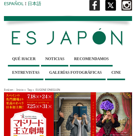
ESPAÑOL
I
日本語
QUÉ HACER
NOTICIAS
RECOMENDAMOS
ENTREVISTAS
GALERÍAS FOTOGRÁFICAS
CINE
Está en :
Inicio
»
Tag »
EUGENE ONEGUIN