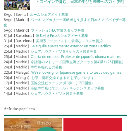
～スペインで育む、日本の学びと未来への力～
[PR]
8Ago【Sevilla】
ルームシェアメイト募集
8Ago【Madrid】
ワーキングホリデー渡航者を支援する日本人アドバイザー募
集
6Ago【Madrid】
ファッションEC営業スタッフ募集
31Jul【Barcelona】
家具付きPisoのシェアメート募集
31Jul【Barcelona】
美術系アーティストに最適なスタジオ賃貸
25Jul【Madrid】
Se alquila apartamento exterior en zona Pacifico
25Jul【Madrid】
シェアハウス・ピソ 9月からの入居者募集
25Jul【Madrid】
Oferta de empleo: Profesor de japonés idioma materno
24Jul【Madrid】
今話題のマドリード国際交流ピクニック第4弾！(25日開催)
24Jul【Madrid】
寿司を握れる方募集
22Jul【Málaga】
We’re looking for Japanese gamers to test video games!
20Jul【Málaga】
お茶・情報交換できる方を探しています
17Jul【Madrid】
国際交流ピクニック 第3弾！(17日開催)
15Jul【Madrid】
高級寿司店にてホール・キッチンスタッフ募集
14Jul【Madrid】
シェアハウス・ピソ入居者を募集
Artículos populares