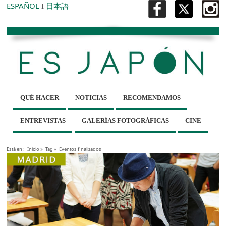
ESPAÑOL
I
日本語
QUÉ HACER
NOTICIAS
RECOMENDAMOS
ENTREVISTAS
GALERÍAS FOTOGRÁFICAS
CINE
Está en :
Inicio
»
Tag »
Eventos finalizados