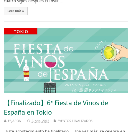
cuatro siglos después El Instit ...
Leer más »
【Finalizado】6ª Fiesta de Vinos de
España en Tokio
ESJAPON
2, sep, 2015
EVENTOS FINALIZADOS
Este acontecimiento ha finalizado. Una vez más, se celebra en