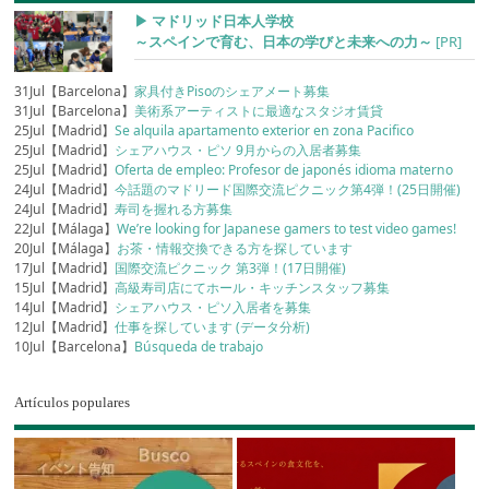
▶︎ マドリッド日本人学校
～スペインで育む、日本の学びと未来への力～
[PR]
31Jul【Barcelona】
家具付きPisoのシェアメート募集
31Jul【Barcelona】
美術系アーティストに最適なスタジオ賃貸
25Jul【Madrid】
Se alquila apartamento exterior en zona Pacifico
25Jul【Madrid】
シェアハウス・ピソ 9月からの入居者募集
25Jul【Madrid】
Oferta de empleo: Profesor de japonés idioma materno
24Jul【Madrid】
今話題のマドリード国際交流ピクニック第4弾！(25日開催)
24Jul【Madrid】
寿司を握れる方募集
22Jul【Málaga】
We’re looking for Japanese gamers to test video games!
20Jul【Málaga】
お茶・情報交換できる方を探しています
17Jul【Madrid】
国際交流ピクニック 第3弾！(17日開催)
15Jul【Madrid】
高級寿司店にてホール・キッチンスタッフ募集
14Jul【Madrid】
シェアハウス・ピソ入居者を募集
12Jul【Madrid】
仕事を探しています (データ分析)
10Jul【Barcelona】
Búsqueda de trabajo
Artículos populares