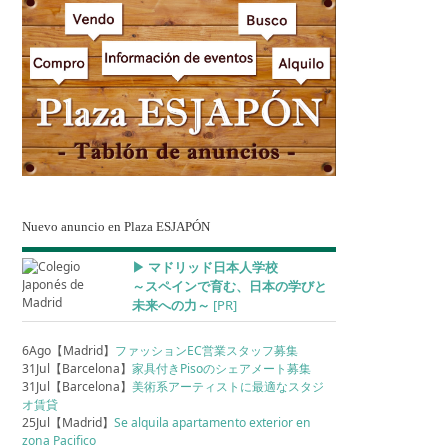
Nuevo anuncio en Plaza ESJAPÓN
▶︎ マドリッド日本人学校
～スペインで育む、日本の学びと
未来への力～
[PR]
6Ago【Madrid】
ファッションEC営業スタッフ募集
31Jul【Barcelona】
家具付きPisoのシェアメート募集
31Jul【Barcelona】
美術系アーティストに最適なスタジ
オ賃貸
25Jul【Madrid】
Se alquila apartamento exterior en
zona Pacifico