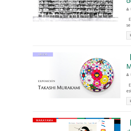
d
Es
se
【
M
Es
es
【