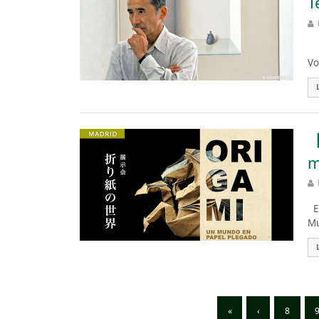
T
El
Vo
【
m
Es
Mu
«
‹
8