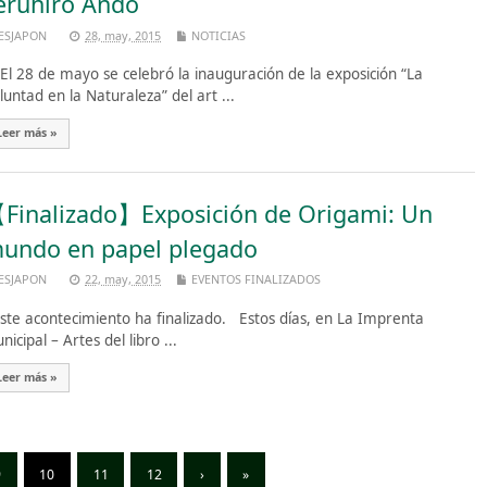
eruhiro Ando
ESJAPON
28, may, 2015
NOTICIAS
 28 de mayo se celebró la inauguración de la exposición “La
luntad en la Naturaleza” del art ...
Leer más »
Finalizado】Exposición de Origami: Un
undo en papel plegado
ESJAPON
22, may, 2015
EVENTOS FINALIZADOS
te acontecimiento ha finalizado. Estos días, en La Imprenta
nicipal – Artes del libro ...
Leer más »
9
10
11
12
›
»