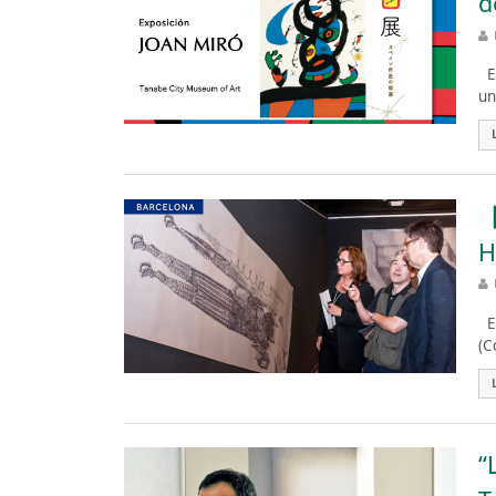
d
Es
un
【
H
Es
(C
“