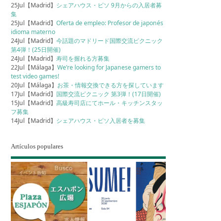
25Jul【Madrid】
シェアハウス・ピソ 9月からの入居者募
集
25Jul【Madrid】
Oferta de empleo: Profesor de japonés
idioma materno
24Jul【Madrid】
今話題のマドリード国際交流ピクニック
第4弾！(25日開催)
24Jul【Madrid】
寿司を握れる方募集
22Jul【Málaga】
We’re looking for Japanese gamers to
test video games!
20Jul【Málaga】
お茶・情報交換できる方を探しています
17Jul【Madrid】
国際交流ピクニック 第3弾！(17日開催)
15Jul【Madrid】
高級寿司店にてホール・キッチンスタッ
フ募集
14Jul【Madrid】
シェアハウス・ピソ入居者を募集
Artículos populares