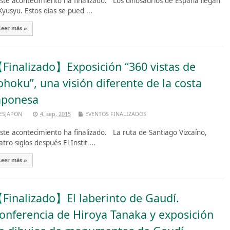
te acontecimiento ha finalizado. Los dinosaurios de España llegan
Kyusyu. Estos días se pued ...
Leer más »
Finalizado】Exposición “360 vistas de
ohoku”, una visión diferente de la costa
aponesa
ESJAPON
4, sep, 2015
EVENTOS FINALIZADOS
te acontecimiento ha finalizado. La ruta de Santiago Vizcaíno,
atro siglos después El Instit ...
Leer más »
Finalizado】El laberinto de Gaudí.
onferencia de Hiroya Tanaka y exposición