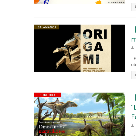
【
m
Es
ob
【
“
F