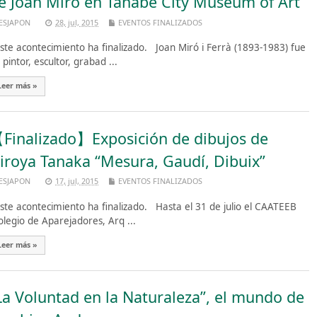
e Joan Miró en Tanabe City Museum of Art
ESJAPON
28, jul, 2015
EVENTOS FINALIZADOS
te acontecimiento ha finalizado. Joan Miró i Ferrà (1893-1983) fue
 pintor, escultor, grabad ...
Leer más »
Finalizado】Exposición de dibujos de
iroya Tanaka “Mesura, Gaudí, Dibuix”
ESJAPON
17, jul, 2015
EVENTOS FINALIZADOS
te acontecimiento ha finalizado. Hasta el 31 de julio el CAATEEB
olegio de Aparejadores, Arq ...
Leer más »
La Voluntad en la Naturaleza”, el mundo de