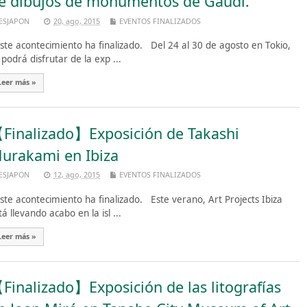
e dibujos de monumentos de Gaudí.
ESJAPON
20, ago, 2015
EVENTOS FINALIZADOS
te acontecimiento ha finalizado. Del 24 al 30 de agosto en Tokio,
 podrá disfrutar de la exp ...
Leer más »
Finalizado】Exposición de Takashi
urakami en Ibiza
ESJAPON
12, ago, 2015
EVENTOS FINALIZADOS
te acontecimiento ha finalizado. Este verano, Art Projects Ibiza
tá llevando acabo en la isl ...
Leer más »
Finalizado】Exposición de las litografías