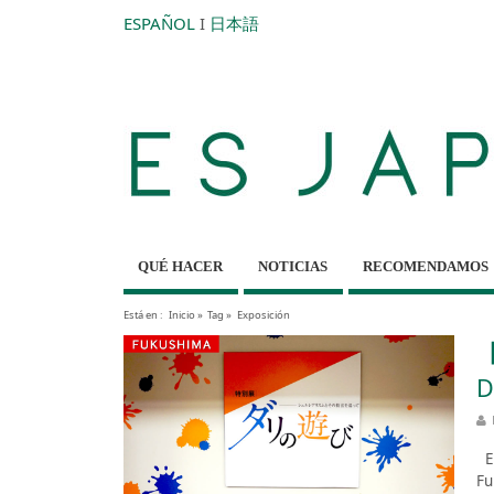
ESPAÑOL
I
日本語
QUÉ HACER
NOTICIAS
RECOMENDAMOS
Está en :
Inicio
»
Tag »
Exposición
【
D
Es
Fu