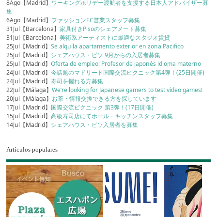
8Ago【Madrid】
ワーキングホリデー渡航者を支援する日本人アドバイザー募
集
6Ago【Madrid】
ファッションEC営業スタッフ募集
31Jul【Barcelona】
家具付きPisoのシェアメート募集
31Jul【Barcelona】
美術系アーティストに最適なスタジオ賃貸
25Jul【Madrid】
Se alquila apartamento exterior en zona Pacifico
25Jul【Madrid】
シェアハウス・ピソ 9月からの入居者募集
25Jul【Madrid】
Oferta de empleo: Profesor de japonés idioma materno
24Jul【Madrid】
今話題のマドリード国際交流ピクニック第4弾！(25日開催)
24Jul【Madrid】
寿司を握れる方募集
22Jul【Málaga】
We’re looking for Japanese gamers to test video games!
20Jul【Málaga】
お茶・情報交換できる方を探しています
17Jul【Madrid】
国際交流ピクニック 第3弾！(17日開催)
15Jul【Madrid】
高級寿司店にてホール・キッチンスタッフ募集
14Jul【Madrid】
シェアハウス・ピソ入居者を募集
Artículos populares