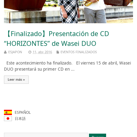
【Finalizado】Presentación de CD
“HORIZONTES” de Wasei DUO
ESJAPON
11, abr, 2016
EVENTOS FINALIZADOS
Este acontecimiento ha finalizado. El viernes 15 de abril, Wasei
DUO presentará su primer CD en ...
Leer más »
ESPAÑOL
日本語