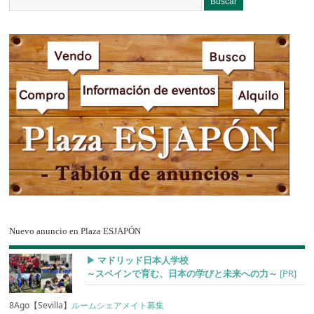
Nuevo anuncio en Plaza ESJAPÓN
▶︎ マドリッド日本人学校
～スペインで育む、日本の学びと未来への力～
[PR]
8Ago【Sevilla】
ルームシェアメイト募集