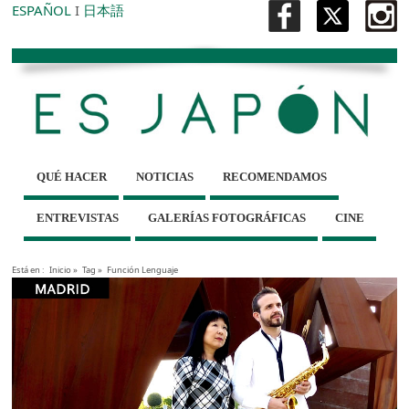
ESPAÑOL
I
日本語
QUÉ HACER
NOTICIAS
RECOMENDAMOS
ENTREVISTAS
GALERÍAS FOTOGRÁFICAS
CINE
Está en :
Inicio
»
Tag »
Función Lenguaje