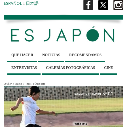
ESPAÑOL
I
日本語
QUÉ HACER
NOTICIAS
RECOMENDAMOS
ENTREVISTAS
GALERÍAS FOTOGRÁFICAS
CINE
Está en :
Inicio
»
Tag »
Fútbolista