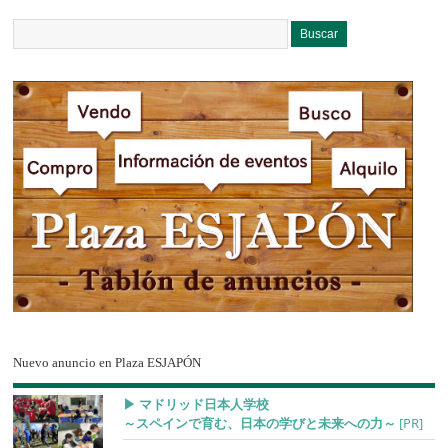
Nuevo anuncio en Plaza ESJAPÓN
▶︎ マドリッド日本人学校
～スペインで育む、日本の学びと未来への力～
[PR]