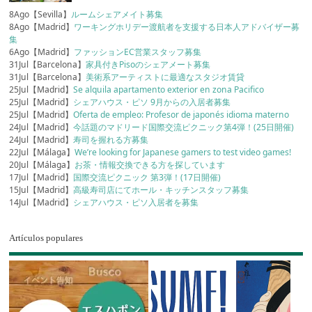
8Ago【Sevilla】
ルームシェアメイト募集
8Ago【Madrid】
ワーキングホリデー渡航者を支援する日本人アドバイザー募
集
6Ago【Madrid】
ファッションEC営業スタッフ募集
31Jul【Barcelona】
家具付きPisoのシェアメート募集
31Jul【Barcelona】
美術系アーティストに最適なスタジオ賃貸
25Jul【Madrid】
Se alquila apartamento exterior en zona Pacifico
25Jul【Madrid】
シェアハウス・ピソ 9月からの入居者募集
25Jul【Madrid】
Oferta de empleo: Profesor de japonés idioma materno
24Jul【Madrid】
今話題のマドリード国際交流ピクニック第4弾！(25日開催)
24Jul【Madrid】
寿司を握れる方募集
22Jul【Málaga】
We’re looking for Japanese gamers to test video games!
20Jul【Málaga】
お茶・情報交換できる方を探しています
17Jul【Madrid】
国際交流ピクニック 第3弾！(17日開催)
15Jul【Madrid】
高級寿司店にてホール・キッチンスタッフ募集
14Jul【Madrid】
シェアハウス・ピソ入居者を募集
Artículos populares