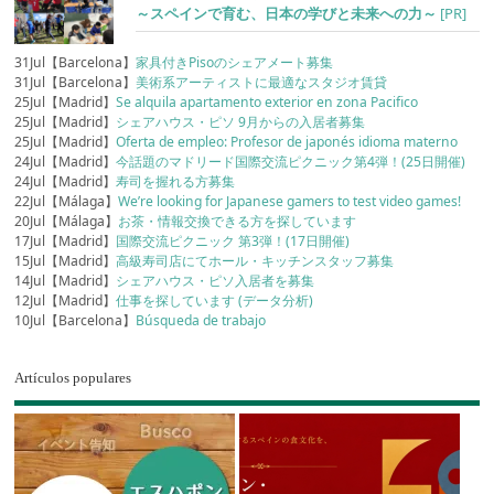
～スペインで育む、日本の学びと未来への力～
[PR]
31Jul【Barcelona】
家具付きPisoのシェアメート募集
31Jul【Barcelona】
美術系アーティストに最適なスタジオ賃貸
25Jul【Madrid】
Se alquila apartamento exterior en zona Pacifico
25Jul【Madrid】
シェアハウス・ピソ 9月からの入居者募集
25Jul【Madrid】
Oferta de empleo: Profesor de japonés idioma materno
24Jul【Madrid】
今話題のマドリード国際交流ピクニック第4弾！(25日開催)
24Jul【Madrid】
寿司を握れる方募集
22Jul【Málaga】
We’re looking for Japanese gamers to test video games!
20Jul【Málaga】
お茶・情報交換できる方を探しています
17Jul【Madrid】
国際交流ピクニック 第3弾！(17日開催)
15Jul【Madrid】
高級寿司店にてホール・キッチンスタッフ募集
14Jul【Madrid】
シェアハウス・ピソ入居者を募集
12Jul【Madrid】
仕事を探しています (データ分析)
10Jul【Barcelona】
Búsqueda de trabajo
Artículos populares