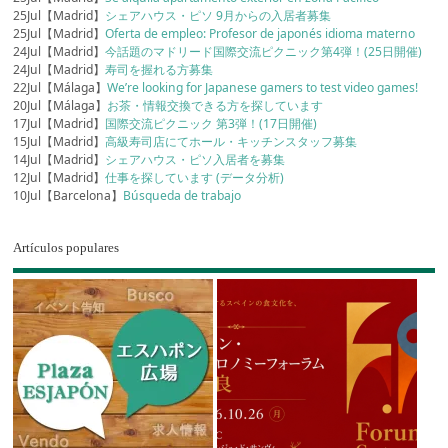
25Jul【Madrid】
シェアハウス・ピソ 9月からの入居者募集
25Jul【Madrid】
Oferta de empleo: Profesor de japonés idioma materno
24Jul【Madrid】
今話題のマドリード国際交流ピクニック第4弾！(25日開催)
24Jul【Madrid】
寿司を握れる方募集
22Jul【Málaga】
We’re looking for Japanese gamers to test video games!
20Jul【Málaga】
お茶・情報交換できる方を探しています
17Jul【Madrid】
国際交流ピクニック 第3弾！(17日開催)
15Jul【Madrid】
高級寿司店にてホール・キッチンスタッフ募集
14Jul【Madrid】
シェアハウス・ピソ入居者を募集
12Jul【Madrid】
仕事を探しています (データ分析)
10Jul【Barcelona】
Búsqueda de trabajo
Artículos populares