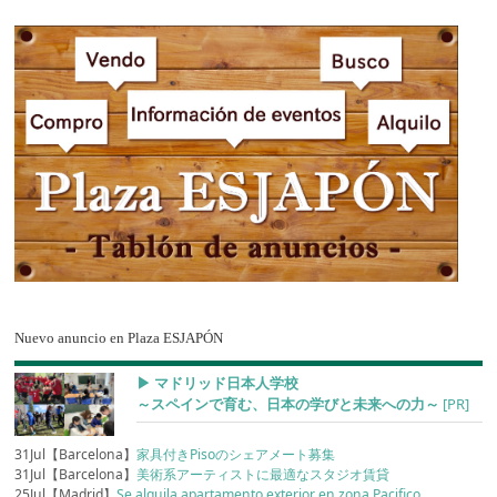
Nuevo anuncio en Plaza ESJAPÓN
▶︎ マドリッド日本人学校
～スペインで育む、日本の学びと未来への力～
[PR]
31Jul【Barcelona】
家具付きPisoのシェアメート募集
31Jul【Barcelona】
美術系アーティストに最適なスタジオ賃貸
25Jul【Madrid】
Se alquila apartamento exterior en zona Pacifico