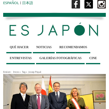
ESPAÑOL
I
日本語
QUÉ HACER
NOTICIAS
RECOMENDAMOS
ENTREVISTAS
GALERÍAS FOTOGRÁFICAS
CINE
Está en :
Inicio
»
Tag »
Josep Piqué