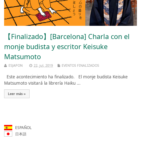
【Finalizado】[Barcelona] Charla con el
monje budista y escritor Keisuke
Matsumoto
ESJAPON
22, jul, 2019
EVENTOS FINALIZADOS
Este acontecimiento ha finalizado. El monje budista Keisuke
Matsumoto visitará la librería Haiku ...
Leer más »
ESPAÑOL
日本語