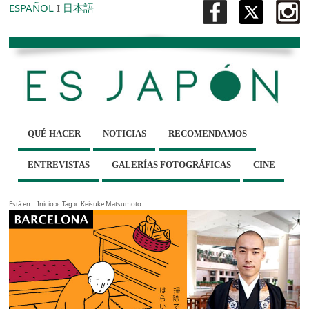
ESPAÑOL
I
日本語
QUÉ HACER
NOTICIAS
RECOMENDAMOS
ENTREVISTAS
GALERÍAS FOTOGRÁFICAS
CINE
Está en :
Inicio
»
Tag »
Keisuke Matsumoto