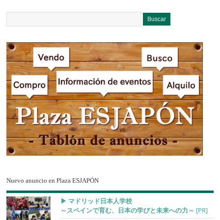
Nuevo anuncio en Plaza ESJAPÓN
▶︎ マドリッド日本人学校
～スペインで育む、日本の学びと未来への力～
[PR]