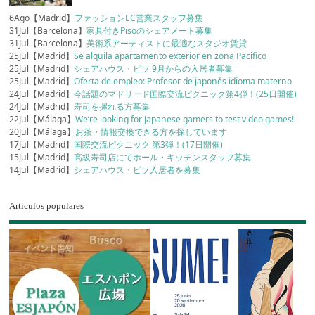
6Ago【Madrid】
ファッションEC営業スタッフ募集
31Jul【Barcelona】
家具付きPisoのシェアメート募集
31Jul【Barcelona】
美術系アーティストに最適なスタジオ賃貸
25Jul【Madrid】
Se alquila apartamento exterior en zona Pacifico
25Jul【Madrid】
シェアハウス・ピソ 9月からの入居者募集
25Jul【Madrid】
Oferta de empleo: Profesor de japonés idioma materno
24Jul【Madrid】
今話題のマドリード国際交流ピクニック第4弾！(25日開催)
24Jul【Madrid】
寿司を握れる方募集
22Jul【Málaga】
We’re looking for Japanese gamers to test video games!
20Jul【Málaga】
お茶・情報交換できる方を探しています
17Jul【Madrid】
国際交流ピクニック 第3弾！(17日開催)
15Jul【Madrid】
高級寿司店にてホール・キッチンスタッフ募集
14Jul【Madrid】
シェアハウス・ピソ入居者を募集
Artículos populares