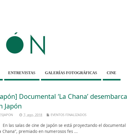
ENTREVISTAS
GALERÍAS FOTOGRÁFICAS
CINE
Japón] Documental ‘La Chana’ desembarca
n Japón
ESJAPON
7, ago, 2018
EVENTOS FINALIZADOS
 las salas de cine de Japón se está proyectando el documental
a Chana”, premiado en numerosos fes ...