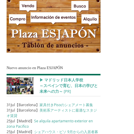
Nuevo anuncio en Plaza ESJAPÓN
▶︎ マドリッド日本人学校
～スペインで育む、日本の学びと
未来への力～
[PR]
31Jul【Barcelona】
家具付きPisoのシェアメート募集
31Jul【Barcelona】
美術系アーティストに最適なスタジ
オ賃貸
25Jul【Madrid】
Se alquila apartamento exterior en
zona Pacifico
25Jul【Madrid】
シェアハウス・ピソ 9月からの入居者募