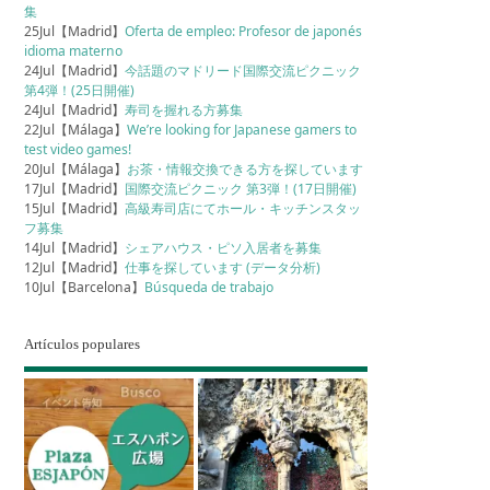
集
25Jul【Madrid】
Oferta de empleo: Profesor de japonés
idioma materno
24Jul【Madrid】
今話題のマドリード国際交流ピクニック
第4弾！(25日開催)
24Jul【Madrid】
寿司を握れる方募集
22Jul【Málaga】
We’re looking for Japanese gamers to
test video games!
20Jul【Málaga】
お茶・情報交換できる方を探しています
17Jul【Madrid】
国際交流ピクニック 第3弾！(17日開催)
15Jul【Madrid】
高級寿司店にてホール・キッチンスタッ
フ募集
14Jul【Madrid】
シェアハウス・ピソ入居者を募集
12Jul【Madrid】
仕事を探しています (データ分析)
10Jul【Barcelona】
Búsqueda de trabajo
Artículos populares