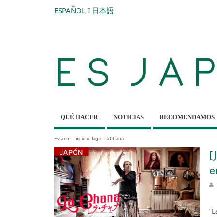
ESPAÑOL
I
日本語
QUÉ HACER
NOTICIAS
RECOMENDAMOS
Está en :
Inicio
»
Tag »
La Chana
[
e
En
“L