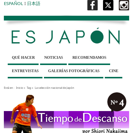
ESPAÑOL
I
日本語
QUÉ HACER
NOTICIAS
RECOMENDAMOS
ENTREVISTAS
GALERÍAS FOTOGRÁFICAS
CINE
Está en :
Inicio
»
Tag »
La selección nacional de Japón