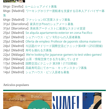
8Ago【Sevilla】
ルームシェアメイト募集
8Ago【Madrid】
ワーキングホリデー渡航者を支援する日本人アドバイザー募
集
6Ago【Madrid】
ファッションEC営業スタッフ募集
31Jul【Barcelona】
家具付きPisoのシェアメート募集
31Jul【Barcelona】
美術系アーティストに最適なスタジオ賃貸
25Jul【Madrid】
Se alquila apartamento exterior en zona Pacifico
25Jul【Madrid】
シェアハウス・ピソ 9月からの入居者募集
25Jul【Madrid】
Oferta de empleo: Profesor de japonés idioma materno
24Jul【Madrid】
今話題のマドリード国際交流ピクニック第4弾！(25日開催)
24Jul【Madrid】
寿司を握れる方募集
22Jul【Málaga】
We’re looking for Japanese gamers to test video games!
20Jul【Málaga】
お茶・情報交換できる方を探しています
17Jul【Madrid】
国際交流ピクニック 第3弾！(17日開催)
15Jul【Madrid】
高級寿司店にてホール・キッチンスタッフ募集
14Jul【Madrid】
シェアハウス・ピソ入居者を募集
Artículos populares