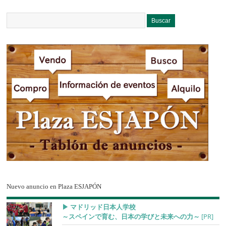
Nuevo anuncio en Plaza ESJAPÓN
▶︎ マドリッド日本人学校
～スペインで育む、日本の学びと未来への力～
[PR]