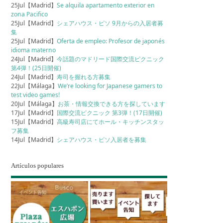
25Jul【Madrid】
Se alquila apartamento exterior en
zona Pacifico
25Jul【Madrid】
シェアハウス・ピソ 9月からの入居者募
集
25Jul【Madrid】
Oferta de empleo: Profesor de japonés
idioma materno
24Jul【Madrid】
今話題のマドリード国際交流ピクニック
第4弾！(25日開催)
24Jul【Madrid】
寿司を握れる方募集
22Jul【Málaga】
We’re looking for Japanese gamers to
test video games!
20Jul【Málaga】
お茶・情報交換できる方を探しています
17Jul【Madrid】
国際交流ピクニック 第3弾！(17日開催)
15Jul【Madrid】
高級寿司店にてホール・キッチンスタッ
フ募集
14Jul【Madrid】
シェアハウス・ピソ入居者を募集
Artículos populares