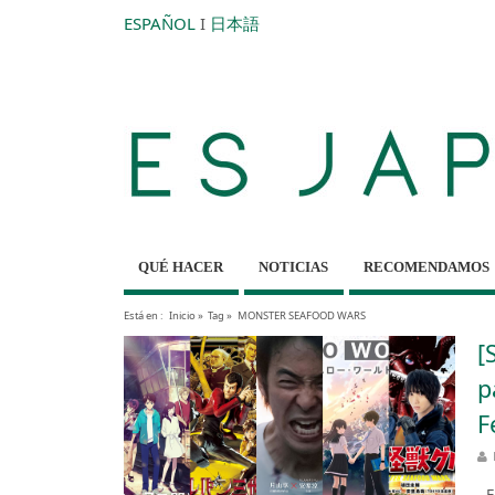
ESPAÑOL
I
日本語
QUÉ HACER
NOTICIAS
RECOMENDAMOS
Está en :
Inicio
»
Tag »
MONSTER SEAFOOD WARS
[
p
F