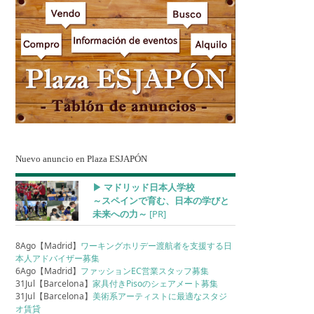
Nuevo anuncio en Plaza ESJAPÓN
▶︎ マドリッド日本人学校
～スペインで育む、日本の学びと
未来への力～
[PR]
8Ago【Madrid】
ワーキングホリデー渡航者を支援する日
本人アドバイザー募集
6Ago【Madrid】
ファッションEC営業スタッフ募集
31Jul【Barcelona】
家具付きPisoのシェアメート募集
31Jul【Barcelona】
美術系アーティストに最適なスタジ
オ賃貸