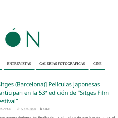
ENTREVISTAS
GALERÍAS FOTOGRÁFICAS
CINE
Sitges (Barcelona)] Películas japonesas
articipan en la 53ª edición de “Sitges Film
estival”
ESJAPON
7, oct, 2020
CINE