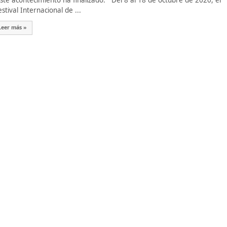
te acontecimiento ha finalizado. Del 8 al 18 de octubre de 2020, el
estival Internacional de ...
Leer más »