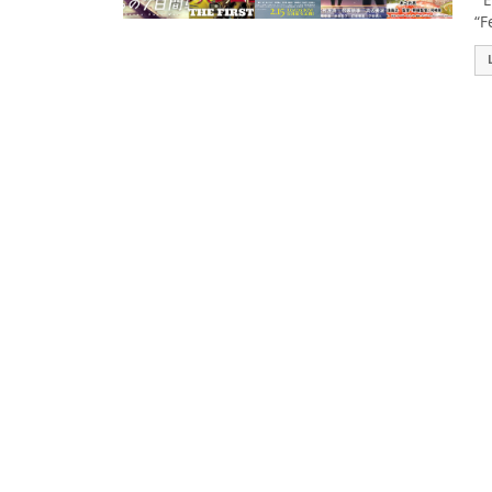
Es
“F