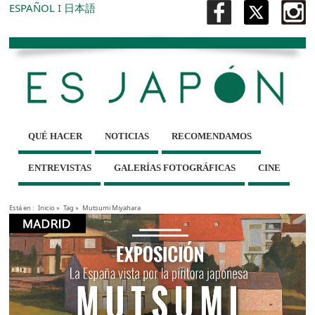
ESPAÑOL
I
日本語
QUÉ HACER
NOTICIAS
RECOMENDAMOS
ENTREVISTAS
GALERÍAS FOTOGRÁFICAS
CINE
Está en :
Inicio
»
Tag »
Mutsumi Miyahara