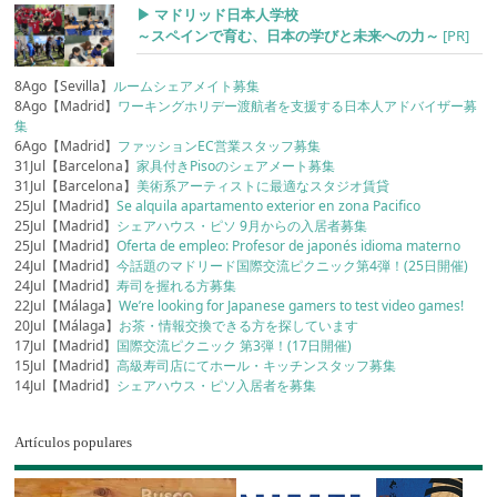
▶︎ マドリッド日本人学校
～スペインで育む、日本の学びと未来への力～
[PR]
8Ago【Sevilla】
ルームシェアメイト募集
8Ago【Madrid】
ワーキングホリデー渡航者を支援する日本人アドバイザー募
集
6Ago【Madrid】
ファッションEC営業スタッフ募集
31Jul【Barcelona】
家具付きPisoのシェアメート募集
31Jul【Barcelona】
美術系アーティストに最適なスタジオ賃貸
25Jul【Madrid】
Se alquila apartamento exterior en zona Pacifico
25Jul【Madrid】
シェアハウス・ピソ 9月からの入居者募集
25Jul【Madrid】
Oferta de empleo: Profesor de japonés idioma materno
24Jul【Madrid】
今話題のマドリード国際交流ピクニック第4弾！(25日開催)
24Jul【Madrid】
寿司を握れる方募集
22Jul【Málaga】
We’re looking for Japanese gamers to test video games!
20Jul【Málaga】
お茶・情報交換できる方を探しています
17Jul【Madrid】
国際交流ピクニック 第3弾！(17日開催)
15Jul【Madrid】
高級寿司店にてホール・キッチンスタッフ募集
14Jul【Madrid】
シェアハウス・ピソ入居者を募集
Artículos populares