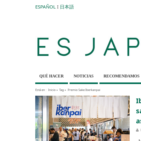
ESPAÑOL
I
日本語
QUÉ HACER
NOTICIAS
RECOMENDAMOS
Está en :
Inicio
»
Tag »
Premio Sake Iberkanpai
I
s
a