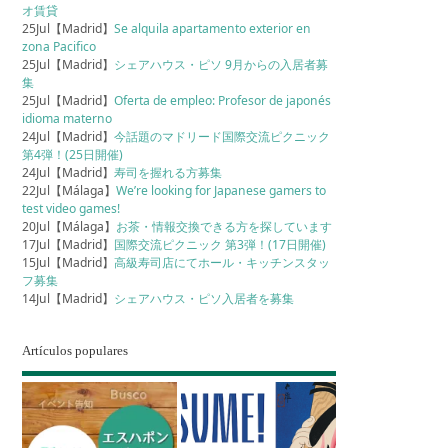
オ賃貸
25Jul【Madrid】
Se alquila apartamento exterior en
zona Pacifico
25Jul【Madrid】
シェアハウス・ピソ 9月からの入居者募
集
25Jul【Madrid】
Oferta de empleo: Profesor de japonés
idioma materno
24Jul【Madrid】
今話題のマドリード国際交流ピクニック
第4弾！(25日開催)
24Jul【Madrid】
寿司を握れる方募集
22Jul【Málaga】
We’re looking for Japanese gamers to
test video games!
20Jul【Málaga】
お茶・情報交換できる方を探しています
17Jul【Madrid】
国際交流ピクニック 第3弾！(17日開催)
15Jul【Madrid】
高級寿司店にてホール・キッチンスタッ
フ募集
14Jul【Madrid】
シェアハウス・ピソ入居者を募集
Artículos populares