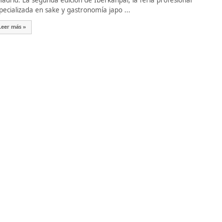
drid. La segunda edición de Iberkanpai, la feria profesional
pecializada en sake y gastronomía japo ...
Leer más »