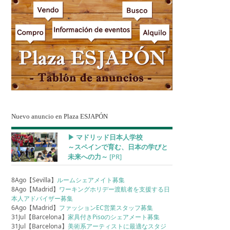
Nuevo anuncio en Plaza ESJAPÓN
▶︎ マドリッド日本人学校
～スペインで育む、日本の学びと
未来への力～
[PR]
8Ago【Sevilla】
ルームシェアメイト募集
8Ago【Madrid】
ワーキングホリデー渡航者を支援する日
本人アドバイザー募集
6Ago【Madrid】
ファッションEC営業スタッフ募集
31Jul【Barcelona】
家具付きPisoのシェアメート募集
31Jul【Barcelona】
美術系アーティストに最適なスタジ