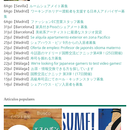
8Ago【Sevilla】
ルームシェアメイト募集
8Ago【Madrid】
ワーキングホリデー渡航者を支援する日本人アドバイザー募
集
6Ago【Madrid】
ファッションEC営業スタッフ募集
31Jul【Barcelona】
家具付きPisoのシェアメート募集
31Jul【Barcelona】
美術系アーティストに最適なスタジオ賃貸
25Jul【Madrid】
Se alquila apartamento exterior en zona Pacifico
25Jul【Madrid】
シェアハウス・ピソ 9月からの入居者募集
25Jul【Madrid】
Oferta de empleo: Profesor de japonés idioma materno
24Jul【Madrid】
今話題のマドリード国際交流ピクニック第4弾！(25日開催)
24Jul【Madrid】
寿司を握れる方募集
22Jul【Málaga】
We’re looking for Japanese gamers to test video games!
20Jul【Málaga】
お茶・情報交換できる方を探しています
17Jul【Madrid】
国際交流ピクニック 第3弾！(17日開催)
15Jul【Madrid】
高級寿司店にてホール・キッチンスタッフ募集
14Jul【Madrid】
シェアハウス・ピソ入居者を募集
Artículos populares