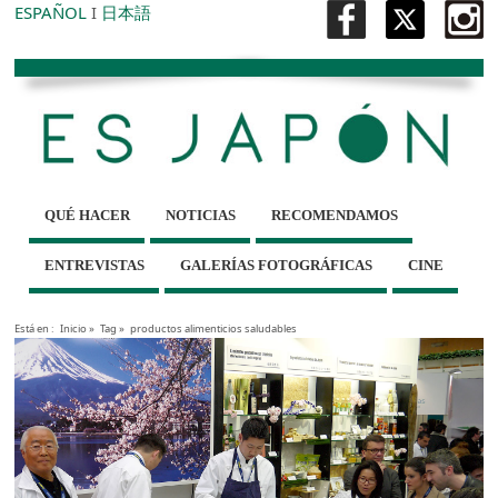
ESPAÑOL
I
日本語
QUÉ HACER
NOTICIAS
RECOMENDAMOS
ENTREVISTAS
GALERÍAS FOTOGRÁFICAS
CINE
Está en :
Inicio
»
Tag »
productos alimenticios saludables