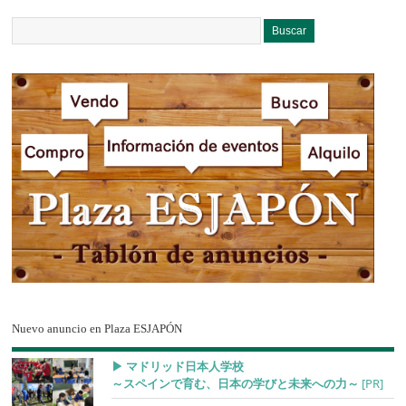
Nuevo anuncio en Plaza ESJAPÓN
▶︎ マドリッド日本人学校
～スペインで育む、日本の学びと未来への力～
[PR]