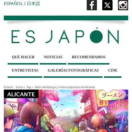
ESPAÑOL
I
日本語
QUÉ HACER
NOTICIAS
RECOMENDAMOS
ENTREVISTAS
GALERÍAS FOTOGRÁFICAS
CINE
Está en :
Inicio
»
Tag »
Salón del Manga y Cultura Japonesa de Alicante