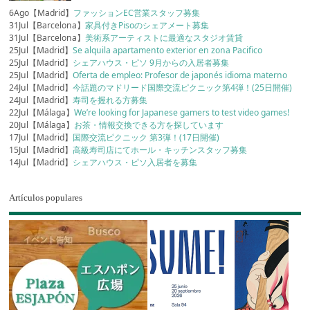
6Ago【Madrid】
ファッションEC営業スタッフ募集
31Jul【Barcelona】
家具付きPisoのシェアメート募集
31Jul【Barcelona】
美術系アーティストに最適なスタジオ賃貸
25Jul【Madrid】
Se alquila apartamento exterior en zona Pacifico
25Jul【Madrid】
シェアハウス・ピソ 9月からの入居者募集
25Jul【Madrid】
Oferta de empleo: Profesor de japonés idioma materno
24Jul【Madrid】
今話題のマドリード国際交流ピクニック第4弾！(25日開催)
24Jul【Madrid】
寿司を握れる方募集
22Jul【Málaga】
We’re looking for Japanese gamers to test video games!
20Jul【Málaga】
お茶・情報交換できる方を探しています
17Jul【Madrid】
国際交流ピクニック 第3弾！(17日開催)
15Jul【Madrid】
高級寿司店にてホール・キッチンスタッフ募集
14Jul【Madrid】
シェアハウス・ピソ入居者を募集
Artículos populares